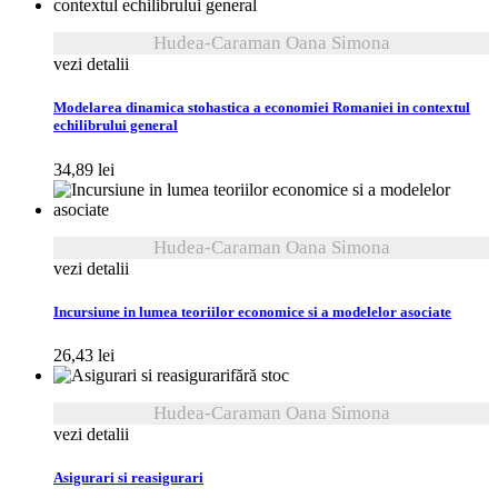
Hudea-Caraman Oana Simona
vezi detalii
Modelarea dinamica stohastica a economiei Romaniei in contextul
echilibrului general
34,89
lei
Hudea-Caraman Oana Simona
vezi detalii
Incursiune in lumea teoriilor economice si a modelelor asociate
26,43
lei
fără stoc
Hudea-Caraman Oana Simona
vezi detalii
Asigurari si reasigurari