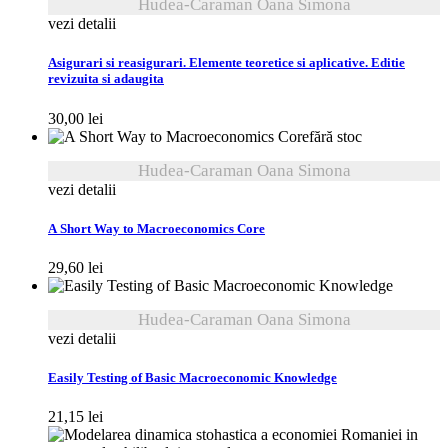
Hudea-Caraman Oana Simona
vezi detalii
Asigurari si reasigurari. Elemente teoretice si aplicative. Editie
revizuita si adaugita
30,00
lei
fără stoc
Hudea-Caraman Oana Simona
vezi detalii
A Short Way to Macroeconomics Core
29,60
lei
Hudea-Caraman Oana Simona
vezi detalii
Easily Testing of Basic Macroeconomic Knowledge
21,15
lei