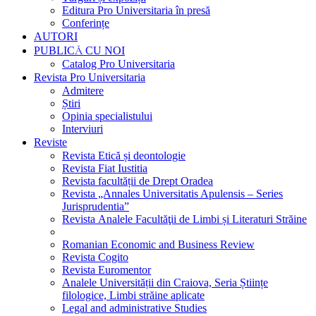
Editura Pro Universitaria în presă
Conferințe
AUTORI
PUBLICĂ CU NOI
Catalog Pro Universitaria
Revista Pro Universitaria
Admitere
Știri
Opinia specialistului
Interviuri
Reviste
Revista Etică și deontologie
Revista Fiat Iustitia
Revista facultății de Drept Oradea
Revista „Annales Universitatis Apulensis – Series
Jurisprudentia”
Revista Analele Facultăţii de Limbi și Literaturi Străine
Romanian Economic and Business Review
Revista Cogito
Revista Euromentor
Analele Universității din Craiova, Seria Științe
filologice, Limbi străine aplicate
Legal and administrative Studies