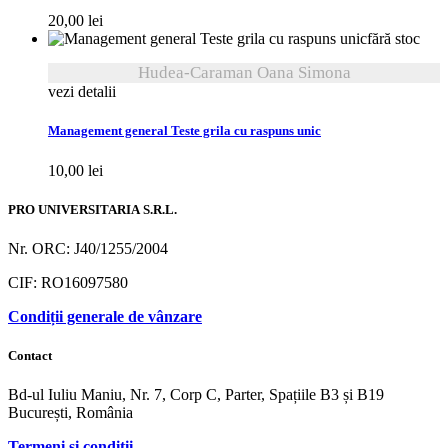
20,00
lei
fără stoc
Hudea-Caraman Oana Simona
vezi detalii
Management general Teste grila cu raspuns unic
10,00
lei
PRO UNIVERSITARIA S.R.L.
Nr. ORC: J40/1255/2004
CIF: RO16097580
Condiții generale de vânzare
Contact
Bd-ul Iuliu Maniu, Nr. 7, Corp C, Parter, Spațiile B3 și B19
București, România
Termeni și condiții