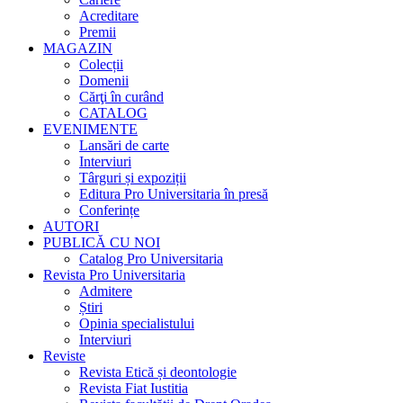
Acreditare
Premii
MAGAZIN
Colecții
Domenii
Cărţi în curând
CATALOG
EVENIMENTE
Lansări de carte
Interviuri
Târguri și expoziții
Editura Pro Universitaria în presă
Conferințe
AUTORI
PUBLICĂ CU NOI
Catalog Pro Universitaria
Revista Pro Universitaria
Admitere
Știri
Opinia specialistului
Interviuri
Reviste
Revista Etică și deontologie
Revista Fiat Iustitia