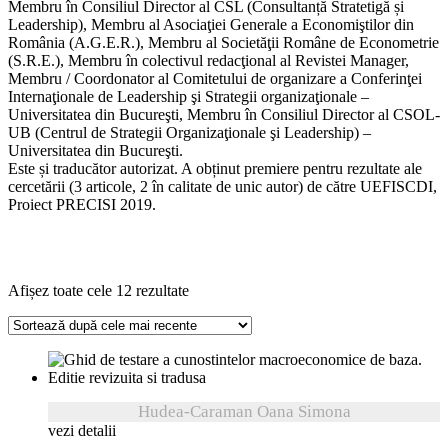
Membru în Consiliul Director al CSL (Consultanță Stratetigă și
Leadership), Membru al Asociaţiei Generale a Economiştilor din
România (A.G.E.R.), Membru al Societăţii Române de Econometrie
(S.R.E.), Membru în colectivul redacţional al Revistei Manager,
Membru / Coordonator al Comitetului de organizare a Conferinţei
Internaţionale de Leadership şi Strategii organizaţionale –
Universitatea din Bucureşti, Membru în Consiliul Director al CSOL-
UB (Centrul de Strategii Organizaţionale şi Leadership) –
Universitatea din Bucureşti.
Este și traducător autorizat. A obținut premiere pentru rezultate ale
cercetării (3 articole, 2 în calitate de unic autor) de către UEFISCDI,
Proiect PRECISI 2019.
Sortat
Afișez toate cele 12 rezultate
după
cele
mai
recente
Hudea-Caraman Oana Simona
vezi detalii