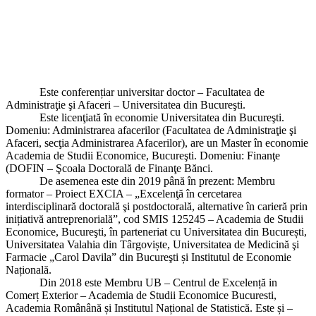
Este conferențiar universitar doctor – Facultatea de
Administraţie şi Afaceri – Universitatea din Bucureşti.
Este licenţiată în economie Universitatea din Bucureşti.
Domeniu: Administrarea afacerilor (Facultatea de Administraţie şi
Afaceri, secţia Administrarea Afacerilor), are un Master în economie
Academia de Studii Economice, Bucureşti. Domeniu: Finanţe
(DOFIN – Şcoala Doctorală de Finanţe Bănci.
De asemenea este din 2019 până în prezent: Membru
formator – Proiect EXCIA – „Excelenţă în cercetarea
interdisciplinară doctorală şi postdoctorală, alternative în carieră prin
inițiativă antreprenorială”, cod SMIS 125245 – Academia de Studii
Economice, Bucureşti, în parteneriat cu Universitatea din București,
Universitatea Valahia din Târgoviște, Universitatea de Medicină şi
Farmacie „Carol Davila” din Bucureşti și Institutul de Economie
Națională.
Din 2018 este Membru UB – Centrul de Excelență in
Comerț Exterior – Academia de Studii Economice Bucuresti,
Academia Românână și Institutul Național de Statistică. Este și –