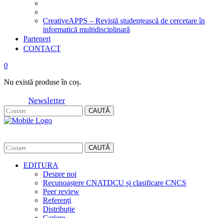
CreativeAPPS – Revistă studențească de cercetare în
informatică multidisciplinară
Parteneri
CONTACT
0
Nu există produse în coș.
Newsletter
CAUTĂ
CAUTĂ
EDITURA
Despre noi
Recunoaștere CNATDCU și clasificare CNCS
Peer review
Referenți
Distribuție
Cariere