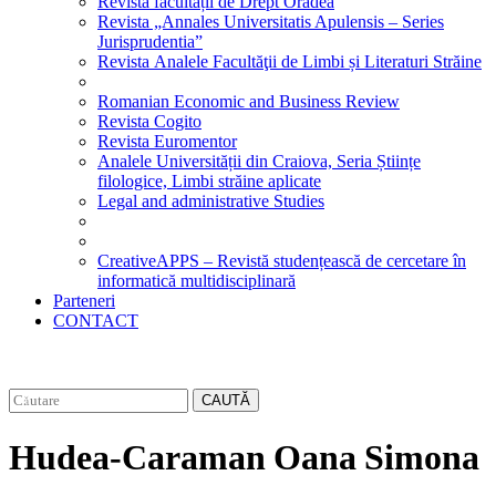
Revista facultății de Drept Oradea
Revista „Annales Universitatis Apulensis – Series
Jurisprudentia”
Revista Analele Facultăţii de Limbi și Literaturi Străine
Romanian Economic and Business Review
Revista Cogito
Revista Euromentor
Analele Universității din Craiova, Seria Științe
filologice, Limbi străine aplicate
Legal and administrative Studies
CreativeAPPS – Revistă studențească de cercetare în
informatică multidisciplinară
Parteneri
CONTACT
CAUTĂ
Hudea-Caraman Oana Simona