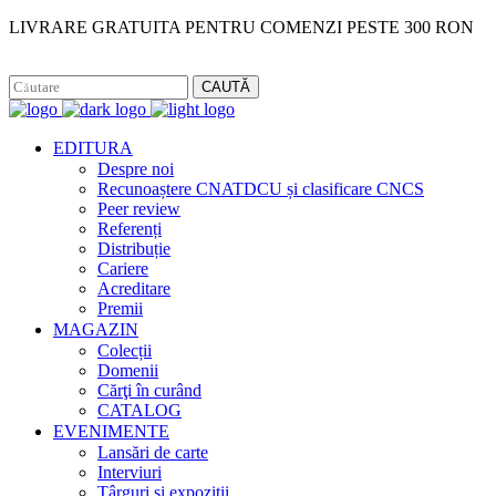
LIVRARE GRATUITA PENTRU COMENZI PESTE 300 RON
Facebook
Instagram
CAUTĂ
EDITURA
Despre noi
Recunoaștere CNATDCU și clasificare CNCS
Peer review
Referenți
Distribuție
Cariere
Acreditare
Premii
MAGAZIN
Colecții
Domenii
Cărţi în curând
CATALOG
EVENIMENTE
Lansări de carte
Interviuri
Târguri și expoziții