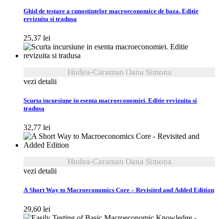
Ghid de testare a cunostintelor macroeconomice de baza. Editie
revizuita si tradusa
25,37
lei
Hudea-Caraman Oana Simona
vezi detalii
Scurta incursiune in esenta macroeconomiei. Editie revizuita si
tradusa
32,77
lei
Hudea-Caraman Oana Simona
vezi detalii
A Short Way to Macroeconomics Core – Revisited and Added Edition
29,60
lei