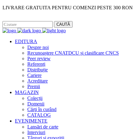
LIVRARE GRATUITA PENTRU COMENZI PESTE 300 RON
Facebook
Instagram
CAUTĂ
EDITURA
Despre noi
Recunoaștere CNATDCU și clasificare CNCS
Peer review
Referenți
Distribuție
Cariere
Acreditare
Premii
MAGAZIN
Colecții
Domenii
Cărţi în curând
CATALOG
EVENIMENTE
Lansări de carte
Interviuri
Târguri și expoziții