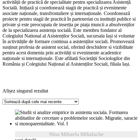
activității de practică de specialitate pentru specializarea Asistență
Socială. Inițiază și coordonează stagii de practică și evenimente
asociate naționale, transfrontaliere și internaționale. Coordonează
proiecte pentru stagii de practică în parteneriat cu instituții publice si
private și este preocupata de inserția pe piața muncii a absolvenților
de la specializarea asistența socială. Este membru fondator al
Colegiului National al Asistenților Sociali, sucursala Iași si voluntar
în activitățile de formare continua a asistenților sociali. Promovează
susținut profesia de asistent social, oferind deschidere si vizibilitate
pentru acest domeniu prin activități si evenimente academice
naționale si internaționale. Este afiliată Societății Sociologilor din
România și Colegiului Național al Asistenților Sociali, filiala Iași.
Afișez singurul rezultat
Nina Mihaela Mihalache