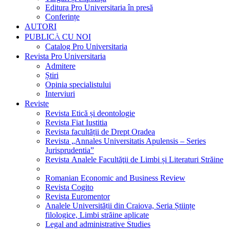
Editura Pro Universitaria în presă
Conferințe
AUTORI
PUBLICĂ CU NOI
Catalog Pro Universitaria
Revista Pro Universitaria
Admitere
Știri
Opinia specialistului
Interviuri
Reviste
Revista Etică și deontologie
Revista Fiat Iustitia
Revista facultății de Drept Oradea
Revista „Annales Universitatis Apulensis – Series
Jurisprudentia”
Revista Analele Facultăţii de Limbi și Literaturi Străine
Romanian Economic and Business Review
Revista Cogito
Revista Euromentor
Analele Universității din Craiova, Seria Științe
filologice, Limbi străine aplicate
Legal and administrative Studies