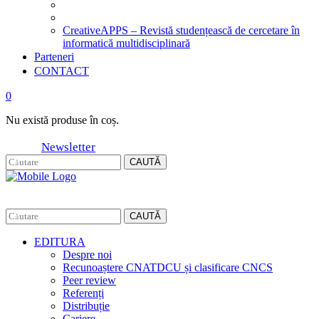
CreativeAPPS – Revistă studențească de cercetare în
informatică multidisciplinară
Parteneri
CONTACT
0
Nu există produse în coș.
Newsletter
CAUTĂ
CAUTĂ
EDITURA
Despre noi
Recunoaștere CNATDCU și clasificare CNCS
Peer review
Referenți
Distribuție
Cariere