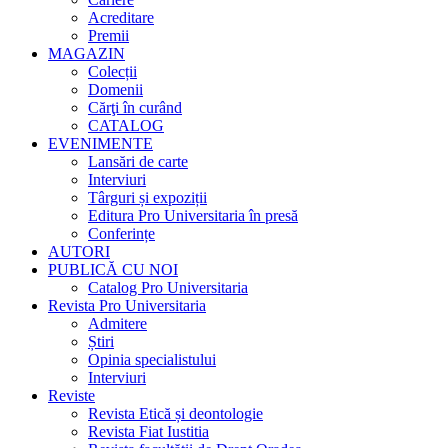
Acreditare
Premii
MAGAZIN
Colecții
Domenii
Cărţi în curând
CATALOG
EVENIMENTE
Lansări de carte
Interviuri
Târguri și expoziții
Editura Pro Universitaria în presă
Conferințe
AUTORI
PUBLICĂ CU NOI
Catalog Pro Universitaria
Revista Pro Universitaria
Admitere
Știri
Opinia specialistului
Interviuri
Reviste
Revista Etică și deontologie
Revista Fiat Iustitia