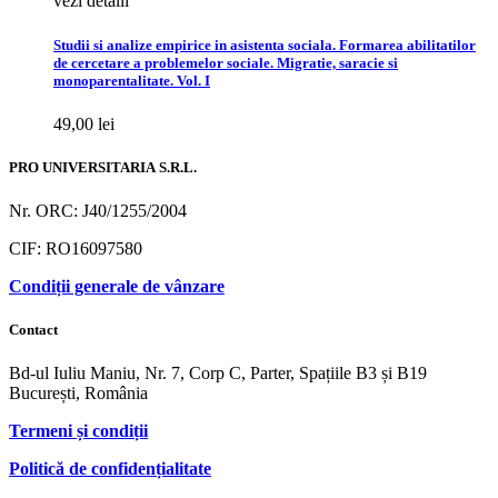
vezi detalii
Studii si analize empirice in asistenta sociala. Formarea abilitatilor
de cercetare a problemelor sociale. Migratie, saracie si
monoparentalitate. Vol. I
49,00
lei
PRO UNIVERSITARIA S.R.L.
Nr. ORC: J40/1255/2004
CIF: RO16097580
Condiții generale de vânzare
Contact
Bd-ul Iuliu Maniu, Nr. 7, Corp C, Parter, Spațiile B3 și B19
București, România
Termeni și condiții
Politică de confidențialitate