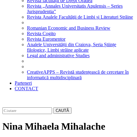
Revista facultății de Drept Oradea
Revista „Annales Universitatis Apulensis – Series
Jurisprudentia”
Revista Analele Facultăţii de Limbi și Literaturi Străine
Romanian Economic and Business Review
Revista Cogito
Revista Euromentor
Analele Universității din Craiova, Seria Științe
filologice, Limbi străine aplicate
Legal and administrative Studies
CreativeAPPS – Revistă studențească de cercetare în
informatică multidisciplinară
Parteneri
CONTACT
CAUTĂ
Nina Mihaela Mihalache