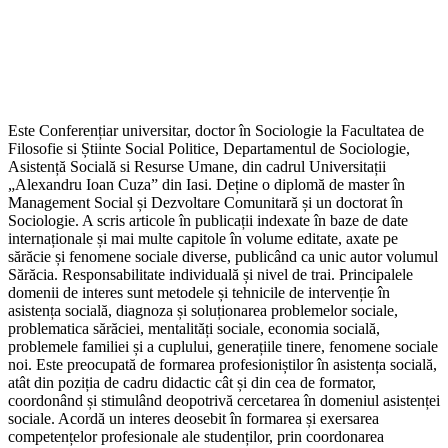
Este Conferențiar universitar, doctor în Sociologie la Facultatea de
Filosofie si Știinte Social Politice, Departamentul de Sociologie,
Asistență Socială si Resurse Umane, din cadrul Universitații
„Alexandru Ioan Cuza” din Iasi. Deține o diplomă de master în
Management Social și Dezvoltare Comunitară și un doctorat în
Sociologie. A scris articole în publicații indexate în baze de date
internaționale și mai multe capitole în volume editate, axate pe
sărăcie și fenomene sociale diverse, publicând ca unic autor volumul
Sărăcia. Responsabilitate individuală și nivel de trai. Principalele
domenii de interes sunt metodele și tehnicile de intervenție în
asistența socială, diagnoza și soluționarea problemelor sociale,
problematica sărăciei, mentalități sociale, economia socială,
problemele familiei și a cuplului, generațiile tinere, fenomene sociale
noi. Este preocupată de formarea profesioniștilor în asistența socială,
atât din poziția de cadru didactic cât și din cea de formator,
coordonând și stimulând deopotrivă cercetarea în domeniul asistenței
sociale. Acordă un interes deosebit în formarea și exersarea
competențelor profesionale ale studenților, prin coordonarea