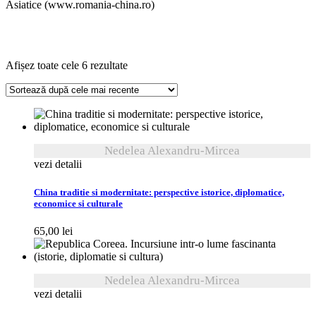
Asiatice (www.romania-china.ro)
Sortat
Afișez toate cele 6 rezultate
după
cele
mai
recente
Nedelea Alexandru-Mircea
vezi detalii
China traditie si modernitate: perspective istorice, diplomatice,
economice si culturale
65,00
lei
Nedelea Alexandru-Mircea
vezi detalii