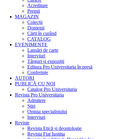
Acreditare
Premii
MAGAZIN
Colecții
Domenii
Cărţi în curând
CATALOG
EVENIMENTE
Lansări de carte
Interviuri
Târguri și expoziții
Editura Pro Universitaria în presă
Conferințe
AUTORI
PUBLICĂ CU NOI
Catalog Pro Universitaria
Revista Pro Universitaria
Admitere
Știri
Opinia specialistului
Interviuri
Reviste
Revista Etică și deontologie
Revista Fiat Iustitia