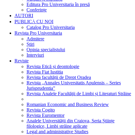
Editura Pro Universitaria în presă
Conferințe
AUTORI
PUBLICĂ CU NOI
Catalog Pro Universitaria
Revista Pro Universitaria
Admitere
Știri
Opinia specialistului
Interviuri
Reviste
Revista Etică și deontologie
Revista Fiat Iustitia
Revista facultății de Drept Oradea
Revista „Annales Universitatis Apulensis – Series
Jurisprudentia”
Revista Analele Facultăţii de Limbi și Literaturi Străine
Romanian Economic and Business Review
Revista Cogito
Revista Euromentor
Analele Universității din Craiova, Seria Științe
filologice, Limbi străine aplicate
Legal and administrative Studies