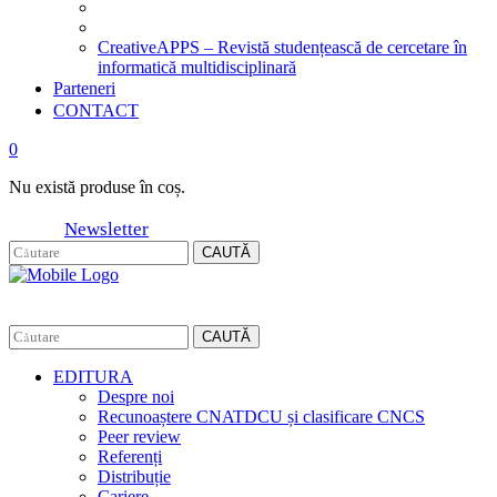
CreativeAPPS – Revistă studențească de cercetare în
informatică multidisciplinară
Parteneri
CONTACT
0
Nu există produse în coș.
Newsletter
CAUTĂ
CAUTĂ
EDITURA
Despre noi
Recunoaștere CNATDCU și clasificare CNCS
Peer review
Referenți
Distribuție
Cariere