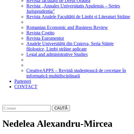
Revista facultății de Drept Oradea
Revista „Annales Universitatis Apulensis – Series
Jurisprudentia”
Revista Analele Facultăţii de Limbi și Literaturi Străine
Romanian Economic and Business Review
Revista Cogito
Revista Euromentor
Analele Universității din Craiova, Seria Științe
filologice, Limbi străine aplicate
Legal and administrative Studies
CreativeAPPS – Revistă studențească de cercetare în
informatică multidisciplinară
Parteneri
CONTACT
CAUTĂ
Nedelea Alexandru-Mircea