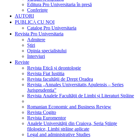
Editura Pro Universitaria în presă
Conferințe
AUTORI
PUBLICĂ CU NOI
Catalog Pro Universitaria
Revista Pro Universitaria
Admitere
Știri
Opinia specialistului
Interviuri
Reviste
Revista Etică și deontologie
Revista Fiat Iustitia
Revista facultății de Drept Oradea
Revista „Annales Universitatis Apulensis – Series
Jurisprudentia”
Revista Analele Facultăţii de Limbi și Literaturi Străine
Romanian Economic and Business Review
Revista Cogito
Revista Euromentor
Analele Universității din Craiova, Seria Științe
filologice, Limbi străine aplicate
Legal and administrative Studies