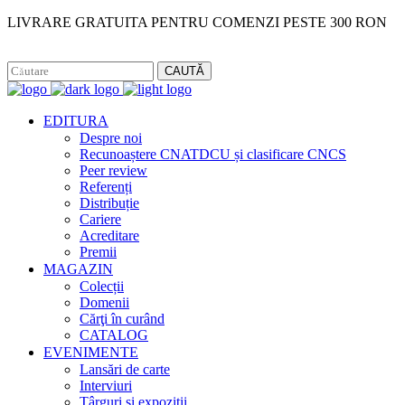
LIVRARE GRATUITA PENTRU COMENZI PESTE 300 RON
Facebook
Instagram
CAUTĂ
EDITURA
Despre noi
Recunoaștere CNATDCU și clasificare CNCS
Peer review
Referenți
Distribuție
Cariere
Acreditare
Premii
MAGAZIN
Colecții
Domenii
Cărţi în curând
CATALOG
EVENIMENTE
Lansări de carte
Interviuri
Târguri și expoziții