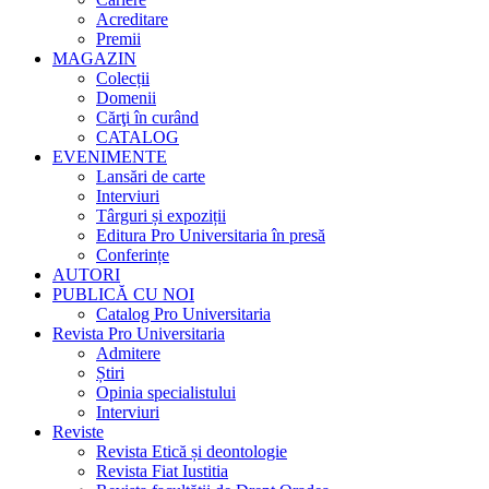
Acreditare
Premii
MAGAZIN
Colecții
Domenii
Cărţi în curând
CATALOG
EVENIMENTE
Lansări de carte
Interviuri
Târguri și expoziții
Editura Pro Universitaria în presă
Conferințe
AUTORI
PUBLICĂ CU NOI
Catalog Pro Universitaria
Revista Pro Universitaria
Admitere
Știri
Opinia specialistului
Interviuri
Reviste
Revista Etică și deontologie
Revista Fiat Iustitia