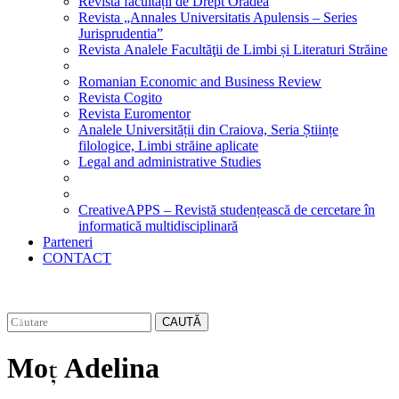
Revista facultății de Drept Oradea
Revista „Annales Universitatis Apulensis – Series
Jurisprudentia”
Revista Analele Facultăţii de Limbi și Literaturi Străine
Romanian Economic and Business Review
Revista Cogito
Revista Euromentor
Analele Universității din Craiova, Seria Științe
filologice, Limbi străine aplicate
Legal and administrative Studies
CreativeAPPS – Revistă studențească de cercetare în
informatică multidisciplinară
Parteneri
CONTACT
CAUTĂ
Moț Adelina