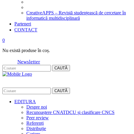
CreativeAPPS – Revistă studențească de cercetare în
informatică multidisciplinară
Parteneri
CONTACT
0
Nu există produse în coș.
Newsletter
CAUTĂ
CAUTĂ
EDITURA
Despre noi
Recunoaștere CNATDCU și clasificare CNCS
Peer review
Referenți
Distribuție
Cariere