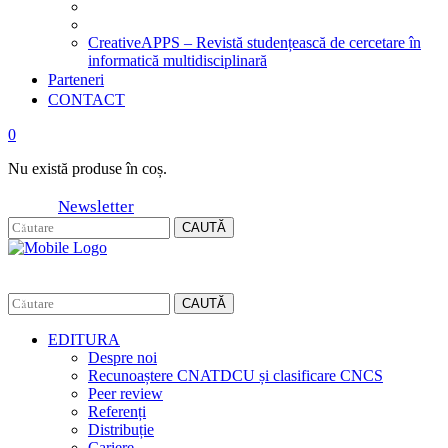
CreativeAPPS – Revistă studențească de cercetare în
informatică multidisciplinară
Parteneri
CONTACT
0
Nu există produse în coș.
Newsletter
CAUTĂ
CAUTĂ
EDITURA
Despre noi
Recunoaștere CNATDCU și clasificare CNCS
Peer review
Referenți
Distribuție
Cariere