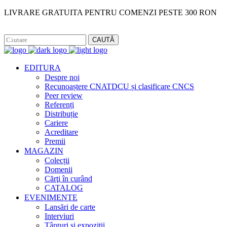
LIVRARE GRATUITA PENTRU COMENZI PESTE 300 RON
Facebook
Instagram
CAUTĂ
EDITURA
Despre noi
Recunoaștere CNATDCU și clasificare CNCS
Peer review
Referenți
Distribuție
Cariere
Acreditare
Premii
MAGAZIN
Colecții
Domenii
Cărţi în curând
CATALOG
EVENIMENTE
Lansări de carte
Interviuri
Târguri și expoziții