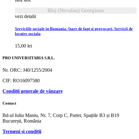
Blaj (Neculau) Georgiana
vezi detalii
Serviciile sociale in Romania. Stare de fapt si provocari. Servicii de
locuire sociala
15,00
lei
PRO UNIVERSITARIA S.R.L.
Nr. ORC: J40/1255/2004
CIF: RO16097580
Condiții generale de vânzare
Contact
Bd-ul Iuliu Maniu, Nr. 7, Corp C, Parter, Spațiile B3 și B19
București, România
Termeni și condiții