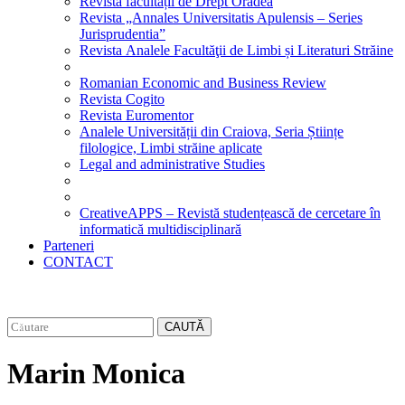
Revista facultății de Drept Oradea
Revista „Annales Universitatis Apulensis – Series
Jurisprudentia”
Revista Analele Facultăţii de Limbi și Literaturi Străine
Romanian Economic and Business Review
Revista Cogito
Revista Euromentor
Analele Universității din Craiova, Seria Științe
filologice, Limbi străine aplicate
Legal and administrative Studies
CreativeAPPS – Revistă studențească de cercetare în
informatică multidisciplinară
Parteneri
CONTACT
CAUTĂ
Marin Monica