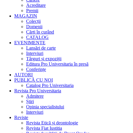
Acreditare
Premii
MAGAZIN
Colecții
Domenii
Cărţi în curând
CATALOG
EVENIMENTE
Lansări de carte
Interviuri
Târguri și expoziții
Editura Pro Universitaria în presă
Conferințe
AUTORI
PUBLICĂ CU NOI
Catalog Pro Universitaria
Revista Pro Universitaria
Admitere
Știri
Opinia specialistului
Interviuri
Reviste
Revista Etică și deontologie
Revista Fiat Iustitia