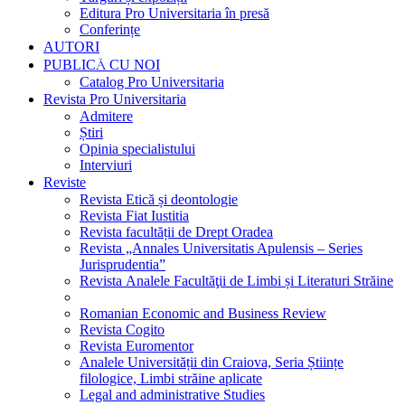
Editura Pro Universitaria în presă
Conferințe
AUTORI
PUBLICĂ CU NOI
Catalog Pro Universitaria
Revista Pro Universitaria
Admitere
Știri
Opinia specialistului
Interviuri
Reviste
Revista Etică și deontologie
Revista Fiat Iustitia
Revista facultății de Drept Oradea
Revista „Annales Universitatis Apulensis – Series
Jurisprudentia”
Revista Analele Facultăţii de Limbi și Literaturi Străine
Romanian Economic and Business Review
Revista Cogito
Revista Euromentor
Analele Universității din Craiova, Seria Științe
filologice, Limbi străine aplicate
Legal and administrative Studies