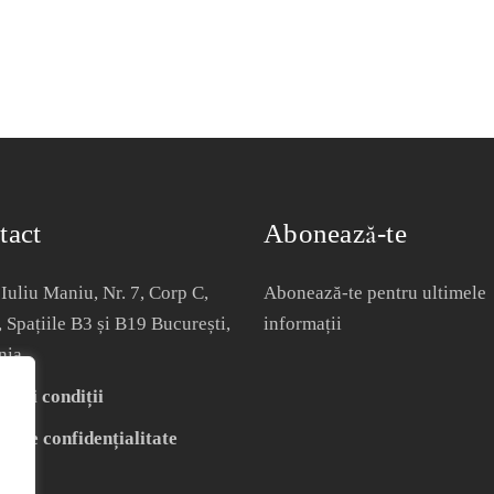
tact
Abonează-te
Iuliu Maniu, Nr. 7, Corp C,
Abonează-te pentru ultimele
, Spațiile B3 și B19 București,
informații
nia
i și condiții
că de confidențialitate