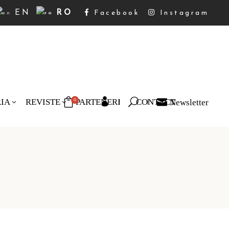
EN
RO
Facebook
Instagram
RIA
REVISTE
PARTENERI
CONTACT
Newsletter
0
duse în coș.