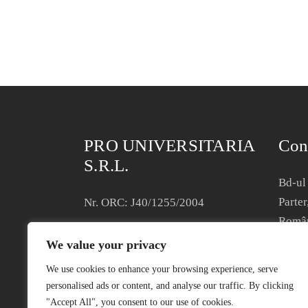
PRO UNIVERSITARIA
Con
S.R.L.
Bd-ul 
Parter
Nr. ORC: J40/1255/2004
Româ
CIF: RO16097580
We value your privacy
Termen
Condiții generale de vânzare
We use cookies to enhance your browsing experience, serve
Politi
personalised ads or content, and analyse our traffic. By clicking
"Accept All", you consent to our use of cookies.