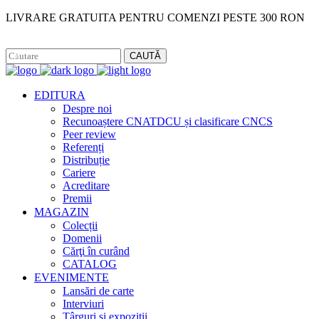
LIVRARE GRATUITA PENTRU COMENZI PESTE 300 RON
Facebook
Instagram
CAUTĂ
EDITURA
Despre noi
Recunoaștere CNATDCU și clasificare CNCS
Peer review
Referenți
Distribuție
Cariere
Acreditare
Premii
MAGAZIN
Colecții
Domenii
Cărţi în curând
CATALOG
EVENIMENTE
Lansări de carte
Interviuri
Târguri și expoziții