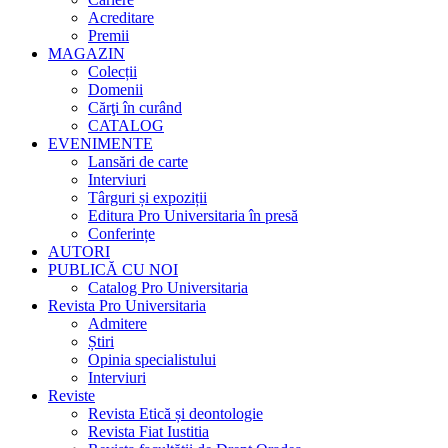
Acreditare
Premii
MAGAZIN
Colecții
Domenii
Cărţi în curând
CATALOG
EVENIMENTE
Lansări de carte
Interviuri
Târguri și expoziții
Editura Pro Universitaria în presă
Conferințe
AUTORI
PUBLICĂ CU NOI
Catalog Pro Universitaria
Revista Pro Universitaria
Admitere
Știri
Opinia specialistului
Interviuri
Reviste
Revista Etică și deontologie
Revista Fiat Iustitia