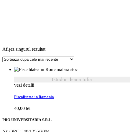
Afișez singurul rezultat
fără stoc
Istudor Ileana Iulia
vezi detalii
Fiscalitatea in Romania
40,00
lei
PRO UNIVERSITARIA S.R.L.
Nr. ORC: J40/1255/2004