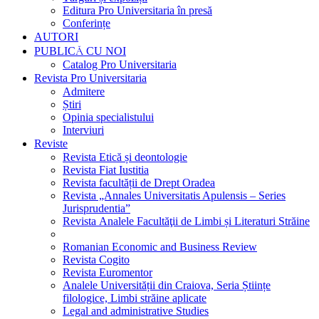
Editura Pro Universitaria în presă
Conferințe
AUTORI
PUBLICĂ CU NOI
Catalog Pro Universitaria
Revista Pro Universitaria
Admitere
Știri
Opinia specialistului
Interviuri
Reviste
Revista Etică și deontologie
Revista Fiat Iustitia
Revista facultății de Drept Oradea
Revista „Annales Universitatis Apulensis – Series
Jurisprudentia”
Revista Analele Facultăţii de Limbi și Literaturi Străine
Romanian Economic and Business Review
Revista Cogito
Revista Euromentor
Analele Universității din Craiova, Seria Științe
filologice, Limbi străine aplicate
Legal and administrative Studies