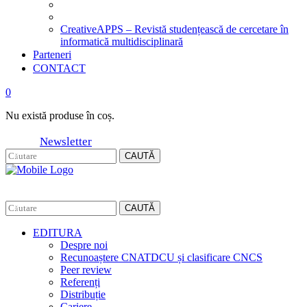
CreativeAPPS – Revistă studențească de cercetare în
informatică multidisciplinară
Parteneri
CONTACT
0
Nu există produse în coș.
Newsletter
CAUTĂ
CAUTĂ
EDITURA
Despre noi
Recunoaștere CNATDCU și clasificare CNCS
Peer review
Referenți
Distribuție
Cariere