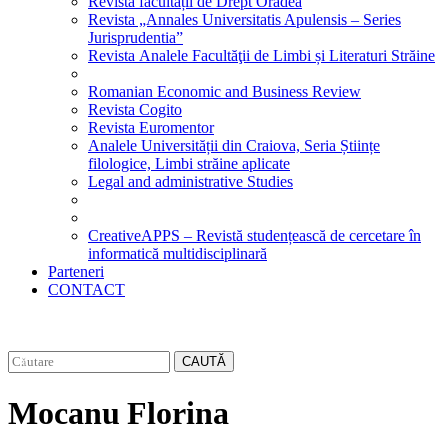
Revista facultății de Drept Oradea
Revista „Annales Universitatis Apulensis – Series
Jurisprudentia”
Revista Analele Facultăţii de Limbi și Literaturi Străine
Romanian Economic and Business Review
Revista Cogito
Revista Euromentor
Analele Universității din Craiova, Seria Științe
filologice, Limbi străine aplicate
Legal and administrative Studies
CreativeAPPS – Revistă studențească de cercetare în
informatică multidisciplinară
Parteneri
CONTACT
CAUTĂ
Mocanu Florina