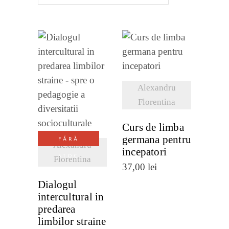
cele
mai
recente
VEZI
DETALII
Alexandru
VEZI
Florentina
DETALII
Curs de limba
germana pentru
FĂRĂ
Alexandru
incepatori
STOC
Florentina
37,00
lei
Dialogul
intercultural in
predarea
limbilor straine