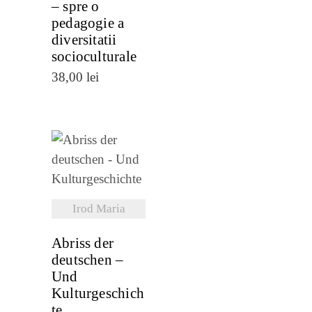
– spre o
pedagogie a
diversitatii
socioculturale
38,00
lei
VEZI
DETALII
Irod Maria
Abriss der
deutschen –
Und
Kulturgeschich
te