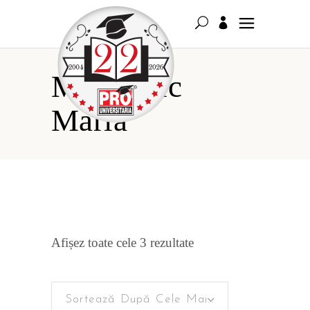
Mihalciuc
Maria
Sortat
Afișez toate cele 3 rezultate
după
Sortează După Cele Mai Recente