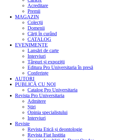
Acreditare
Premii
MAGAZIN
Colecții
Domenii
Cărţi în curând
CATALOG
EVENIMENTE
Lansări de carte
Interviuri
Târguri și expoziții
Editura Pro Universitaria în presă
Conferințe
AUTORI
PUBLICĂ CU NOI
Catalog Pro Universitaria
Revista Pro Universitaria
Admitere
Știri
Opinia specialistului
Interviuri
Reviste
Revista Etică și deontologie
Revista Fiat Iustitia