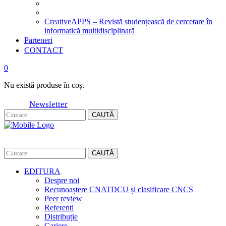
CreativeAPPS – Revistă studențească de cercetare în
informatică multidisciplinară
Parteneri
CONTACT
0
Nu există produse în coș.
Newsletter
CAUTĂ
CAUTĂ
EDITURA
Despre noi
Recunoaștere CNATDCU și clasificare CNCS
Peer review
Referenți
Distribuție
Cariere