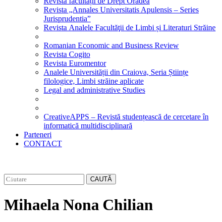
Revista facultății de Drept Oradea
Revista „Annales Universitatis Apulensis – Series
Jurisprudentia”
Revista Analele Facultăţii de Limbi și Literaturi Străine
Romanian Economic and Business Review
Revista Cogito
Revista Euromentor
Analele Universității din Craiova, Seria Științe
filologice, Limbi străine aplicate
Legal and administrative Studies
CreativeAPPS – Revistă studențească de cercetare în
informatică multidisciplinară
Parteneri
CONTACT
CAUTĂ
Mihaela Nona Chilian