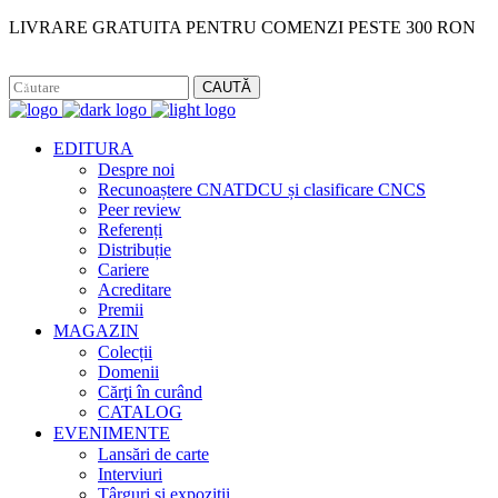
LIVRARE GRATUITA PENTRU COMENZI PESTE 300 RON
Facebook
Instagram
CAUTĂ
EDITURA
Despre noi
Recunoaștere CNATDCU și clasificare CNCS
Peer review
Referenți
Distribuție
Cariere
Acreditare
Premii
MAGAZIN
Colecții
Domenii
Cărţi în curând
CATALOG
EVENIMENTE
Lansări de carte
Interviuri
Târguri și expoziții