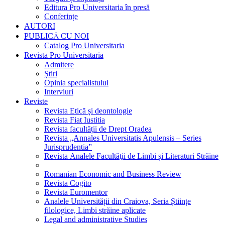
Editura Pro Universitaria în presă
Conferințe
AUTORI
PUBLICĂ CU NOI
Catalog Pro Universitaria
Revista Pro Universitaria
Admitere
Știri
Opinia specialistului
Interviuri
Reviste
Revista Etică și deontologie
Revista Fiat Iustitia
Revista facultății de Drept Oradea
Revista „Annales Universitatis Apulensis – Series
Jurisprudentia”
Revista Analele Facultăţii de Limbi și Literaturi Străine
Romanian Economic and Business Review
Revista Cogito
Revista Euromentor
Analele Universității din Craiova, Seria Științe
filologice, Limbi străine aplicate
Legal and administrative Studies