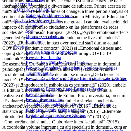
semnificativ de articole în reviste cotate ISI și în alte baze de date
AUTORI
internaționale, abordând o diversitate de subiecte. Printre acestea se
PUBLICĂ CU NOI
numără: „Social Media in times of change: a three-period analysis of
Catalog Pro Universitaria
sentiment and engagement on the Romanian Ministry of Education’s
Revista Pro Universitaria
online presence” (2024), „De los me gusta al cambio: evaluación del
Admitere
impacto del compromiso ciudadano en las plataformas de redes
Știri
sociales de la Comisión Europea” (2024), „Psycho-emotional effects
Opinia specialistului
generated by the COVID-19 pandemic on the lives of students”
Interviuri
(2022), „Burnout effect impact over medical staff during actual
Reviste
COVID-19 pandemic context” (2021) și „Emotional distress and
Revista Etică și deontologie
coping strategies of health care workers during COVID-19
Revista Fiat Iustitia
pandemic” (2020).
Revista facultății de Drept Oradea
De asemenea, Dr. Sandu a publicat cărți importante în domeniul
Revista „Annales Universitatis Apulensis – Series
psihologiei și sociologiei, atât ca autor, cât și coautor. Printre
Jurisprudentia”
lucrările publicate în calitate de autor se numără „De la teorie la
Revista Analele Facultăţii de Limbi și Literaturi Străine
practică. O viziune asupra politicilor publice și sociale în România”
(2023) și „Introducere în psihologia experimentală” (2020), ambele
Romanian Economic and Business Review
la Editura Universitară. În calitate de coautor, a contribuit la
Revista Cogito
realizarea unor cărți publicate de Editura Pro Universitaria, precum
Revista Euromentor
„Evaluarea psihologică în context judiciar și relația anchetat-
Analele Universității din Craiova, Seria Științe
anchetator. Aspecte teoretico-aplicative” (2016), „Elemente de
filologice, Limbi străine aplicate
statistică aplicată. Ediție revizuită și adăugită” (2015), „Elemente
Legal and administrative Studies
introductive de psihodiagnostic. Ediție revizuită” (2015) și
„Comportamentul simulat. O abordare interdisciplinară” (2015).
A coordonat volume împreună cu alți specialiști în domeniu, cum ar