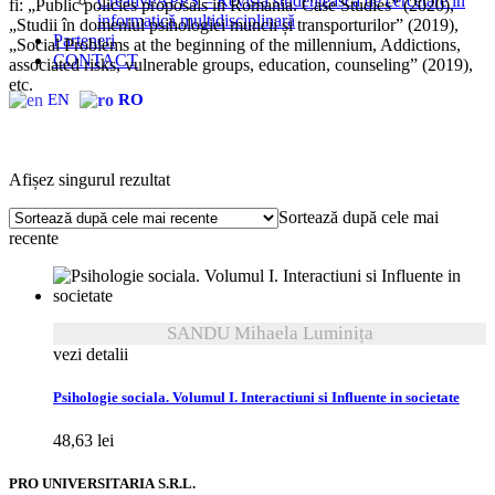
CreativeAPPS – Revistă studențească de cercetare în
fi: „Public policies proposals in Romania. Case Studies” (2020),
informatică multidisciplinară
„Studii în domeniul psihologiei muncii și transporturilor” (2019),
Parteneri
„Social Problems at the beginning of the millennium, Addictions,
CONTACT
associated risks, vulnerable groups, education, counseling” (2019),
etc.
EN
RO
Afișez singurul rezultat
Sortează după cele mai
recente
SANDU Mihaela Luminița
vezi detalii
Psihologie sociala. Volumul I. Interactiuni si Influente in societate
48,63
lei
PRO UNIVERSITARIA S.R.L.