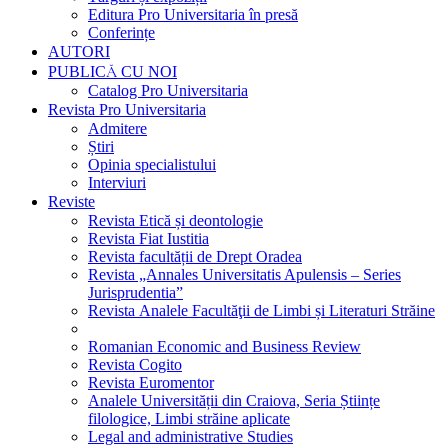
Editura Pro Universitaria în presă
Conferințe
AUTORI
PUBLICĂ CU NOI
Catalog Pro Universitaria
Revista Pro Universitaria
Admitere
Știri
Opinia specialistului
Interviuri
Reviste
Revista Etică și deontologie
Revista Fiat Iustitia
Revista facultății de Drept Oradea
Revista „Annales Universitatis Apulensis – Series
Jurisprudentia”
Revista Analele Facultăţii de Limbi și Literaturi Străine
Romanian Economic and Business Review
Revista Cogito
Revista Euromentor
Analele Universității din Craiova, Seria Științe
filologice, Limbi străine aplicate
Legal and administrative Studies