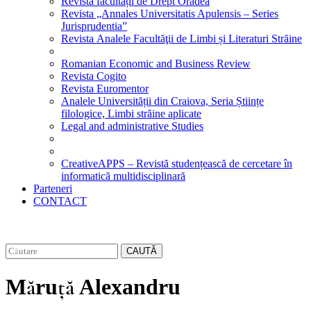
Revista facultății de Drept Oradea
Revista „Annales Universitatis Apulensis – Series
Jurisprudentia”
Revista Analele Facultăţii de Limbi și Literaturi Străine
Romanian Economic and Business Review
Revista Cogito
Revista Euromentor
Analele Universității din Craiova, Seria Științe
filologice, Limbi străine aplicate
Legal and administrative Studies
CreativeAPPS – Revistă studențească de cercetare în
informatică multidisciplinară
Parteneri
CONTACT
CAUTĂ
Măruță Alexandru