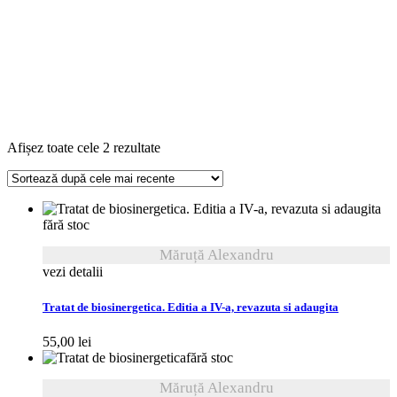
Sortat
Afișez toate cele 2 rezultate
după
cele
mai
recente
fără stoc
Măruță Alexandru
vezi detalii
Tratat de biosinergetica. Editia a IV-a, revazuta si adaugita
55,00
lei
fără stoc
Măruță Alexandru