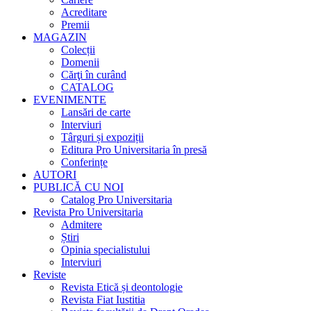
Acreditare
Premii
MAGAZIN
Colecții
Domenii
Cărţi în curând
CATALOG
EVENIMENTE
Lansări de carte
Interviuri
Târguri și expoziții
Editura Pro Universitaria în presă
Conferințe
AUTORI
PUBLICĂ CU NOI
Catalog Pro Universitaria
Revista Pro Universitaria
Admitere
Știri
Opinia specialistului
Interviuri
Reviste
Revista Etică și deontologie
Revista Fiat Iustitia