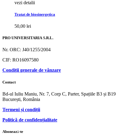
vezi detalii
Tratat de biosinergetica
50,00
lei
PRO UNIVERSITARIA S.R.L.
Nr. ORC: J40/1255/2004
CIF: RO16097580
Condiții generale de vânzare
Contact
Bd-ul Iuliu Maniu, Nr. 7, Corp C, Parter, Spațiile B3 și B19
București, România
Termeni și condiții
Politică de confidențialitate
Abonează-te