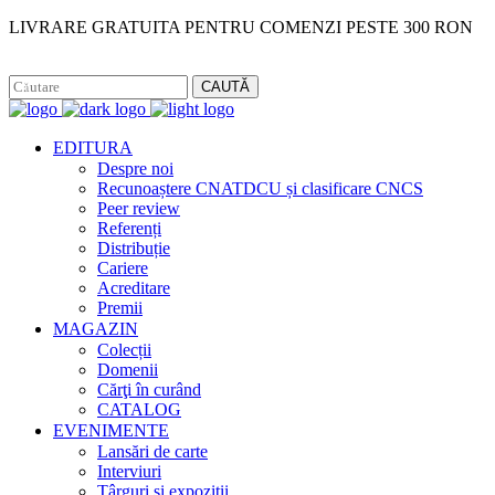
LIVRARE GRATUITA PENTRU COMENZI PESTE 300 RON
Facebook
Instagram
CAUTĂ
EDITURA
Despre noi
Recunoaștere CNATDCU și clasificare CNCS
Peer review
Referenți
Distribuție
Cariere
Acreditare
Premii
MAGAZIN
Colecții
Domenii
Cărţi în curând
CATALOG
EVENIMENTE
Lansări de carte
Interviuri
Târguri și expoziții