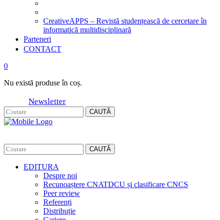
CreativeAPPS – Revistă studențească de cercetare în
informatică multidisciplinară
Parteneri
CONTACT
0
Nu există produse în coș.
Newsletter
CAUTĂ
CAUTĂ
EDITURA
Despre noi
Recunoaștere CNATDCU și clasificare CNCS
Peer review
Referenți
Distribuție
Cariere