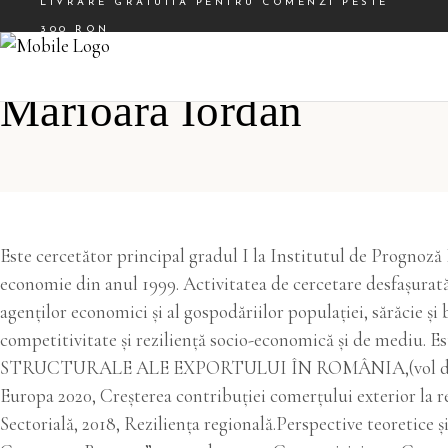
LIVRARE GRATUITA PENTRU COMENZI PESTE
300 RON
Facebook
Instagram
Marioara Iordan
Este cercetător principal gradul I la Institutul de Prognoz
economie din anul 1999. Activitatea de cercetare desfașurat
agenților economici și al gospodăriilor populației, sărăcie ș
competitivitate și reziliență socio-economică și de mediu. E
STRUCTURALE ALE EXPORTULUI ÎN ROMÂNIA,(vol din 2003, 
Europa 2020, Creşterea contribuţiei comerţului exterior la 
Sectorială, 2018, Reziliența regională.Perspective teoretice 