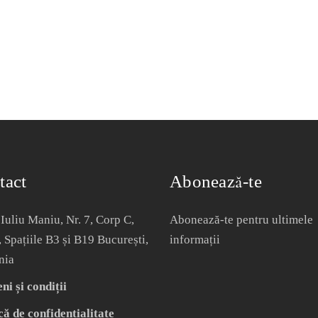
tact
Abonează-te
Iuliu Maniu, Nr. 7, Corp C,
Abonează-te pentru ultimele
, Spațiile B3 și B19 București,
informații
nia
i și condiții
că de confidențialitate