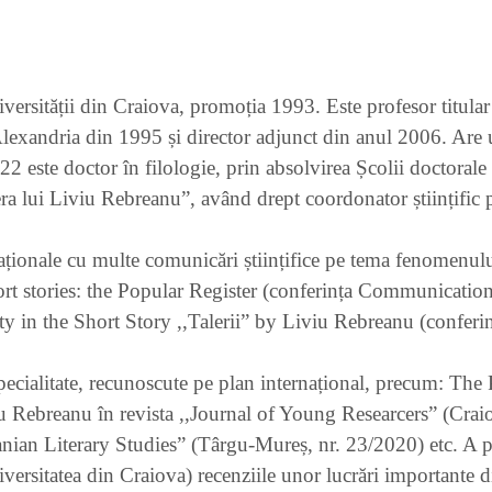
iversității din Craiova, promoția 1993. Este profesor titular
Alexandria din 1995 și director adjunct din anul 2006. Are
022 este doctor în filologie, prin absolvirea Școlii doctoral
pera lui Liviu Rebreanu”, având drept coordonator științific
aționale cu multe comunicări științifice pe tema fenomenulu
rt stories: the Popular Register (conferința Communication,
 in the Short Story ,,Talerii” by Liviu Rebreanu (conferin
e specialitate, recunoscute pe plan internațional, precum: Th
u Rebreanu în revista ,,Journal of Young Researcers” (Craiov
anian Literary Studies” (Târgu-Mureș, nr. 23/2020) etc. A pu
iversitatea din Craiova) recenziile unor lucrări importante 