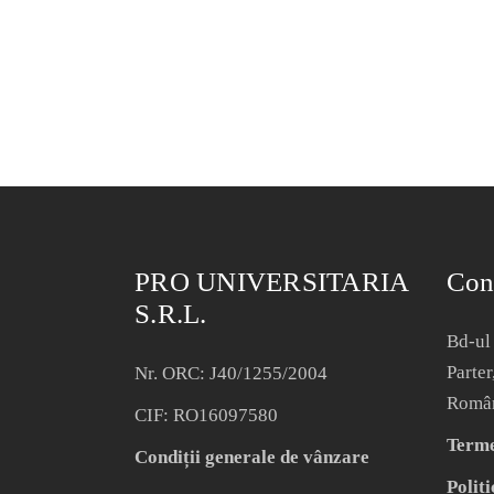
PRO UNIVERSITARIA
Con
S.R.L.
Bd-ul 
Parter
Nr. ORC: J40/1255/2004
Româ
CIF: RO16097580
Termen
Condiții generale de vânzare
Politi