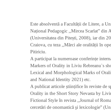
Este absolventă a Facultății de Litere, a Un
Național Pedagogic ,,Mircea Scarlat” din 
(Universitatea din Pitești, 2008), iar din 2
Craiova, cu teza ,,Mărci ale oralității în o
Pitiriciu.
A participat la numeroase conferințe intern
Markers of Orality in Liviu Rebreanu`s sho
Lexical and Morphological Marks of Orality
and National Identity 2021) etc.
A publicat articole științifice în reviste d
Orality in the Short Story Nevasta by Livi
Fictional Style în revista ,,Journal of Rom
cercetări de onomastică şi lexicologie” (Un