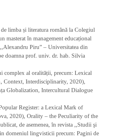
 de limba și literatura română la Colegiul
 un masterat în management educațional
e ,,Alexandru Piru” – Universitatea din
 pe doamna prof. univ. dr. hab. Silvia
i complex al oralității, precum: Lexical
 Context, Interdisciplinarity, 2020),
ța Globalization, Intercultural Dialogue
e Popular Register: a Lexical Mark of
a, 2020), Orality – the Peculiarity of the
blicat, de asemenea, în revista ,,Studii şi
din domeniul lingvisticii precum: Pagini de