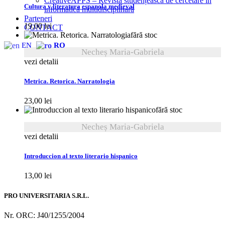
CreativeAPPS – Revistă studențească de cercetare în
Cultura y literatura espanola medieval
informatică multidisciplinară
Parteneri
19,00
lei
CONTACT
fără stoc
EN
RO
Necheș Maria-Gabriela
vezi detalii
Metrica. Retorica. Narratologia
23,00
lei
fără stoc
Necheș Maria-Gabriela
vezi detalii
Introduccion al texto literario hispanico
13,00
lei
PRO UNIVERSITARIA S.R.L.
Nr. ORC: J40/1255/2004