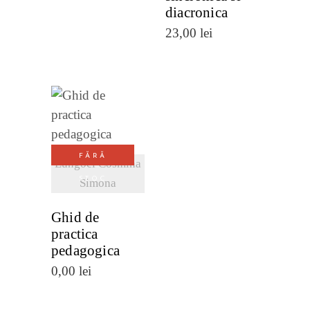
diacronica
23,00
lei
VEZI
DETALII
FĂRĂ
Lungoci Cosmina
STOC
Simona
Ghid de
practica
pedagogica
0,00
lei