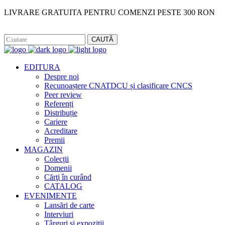
LIVRARE GRATUITA PENTRU COMENZI PESTE 300 RON
Facebook
Instagram
CAUTĂ
EDITURA
Despre noi
Recunoaștere CNATDCU și clasificare CNCS
Peer review
Referenți
Distribuție
Cariere
Acreditare
Premii
MAGAZIN
Colecții
Domenii
Cărţi în curând
CATALOG
EVENIMENTE
Lansări de carte
Interviuri
Târguri și expoziții