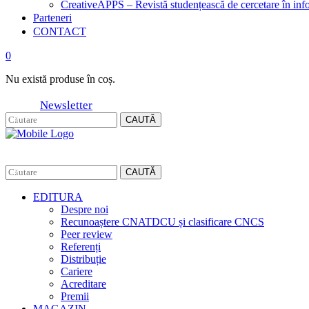
CreativeAPPS – Revistă studențească de cercetare în info
Parteneri
CONTACT
0
Nu există produse în coș.
Newsletter
CAUTĂ
CAUTĂ
EDITURA
Despre noi
Recunoaștere CNATDCU și clasificare CNCS
Peer review
Referenți
Distribuție
Cariere
Acreditare
Premii
MAGAZIN