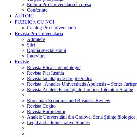
Editura Pro Universitaria în presă
Conferințe
AUTORI
PUBLICĂ CU NOI
Catalog Pro Universitaria
Revista Pro Universitaria
Admitere
Știri
Opinia specialistului
Interviuri
Reviste
Revista Etică și deontologie
Revista Fiat Iustitia
Revista facultății de Drept Oradea
Revista „Annales Universitatis Apulensis – Series Jurisp
Revista Analele Facultăţii de Limbi și Literaturi Străine
Romanian Economic and Business Review
Revista Cogito
Revista Euromentor
Analele Universității din Craiova, Seria Științe filologice,
Legal and administrative Studies