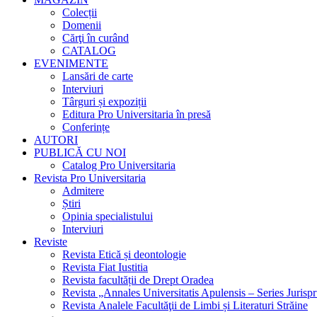
Colecții
Domenii
Cărţi în curând
CATALOG
EVENIMENTE
Lansări de carte
Interviuri
Târguri și expoziții
Editura Pro Universitaria în presă
Conferințe
AUTORI
PUBLICĂ CU NOI
Catalog Pro Universitaria
Revista Pro Universitaria
Admitere
Știri
Opinia specialistului
Interviuri
Reviste
Revista Etică și deontologie
Revista Fiat Iustitia
Revista facultății de Drept Oradea
Revista „Annales Universitatis Apulensis – Series Jurisp
Revista Analele Facultăţii de Limbi și Literaturi Străine