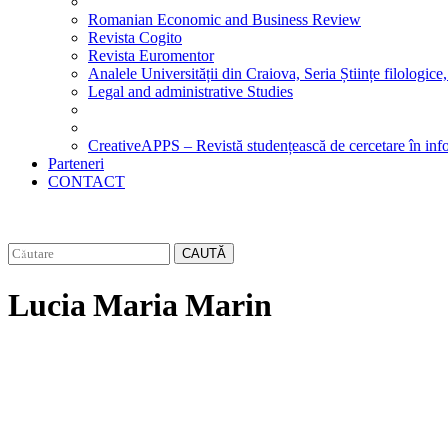
Romanian Economic and Business Review
Revista Cogito
Revista Euromentor
Analele Universității din Craiova, Seria Științe filologice,
Legal and administrative Studies
CreativeAPPS – Revistă studențească de cercetare în info
Parteneri
CONTACT
CAUTĂ
Lucia Maria Marin