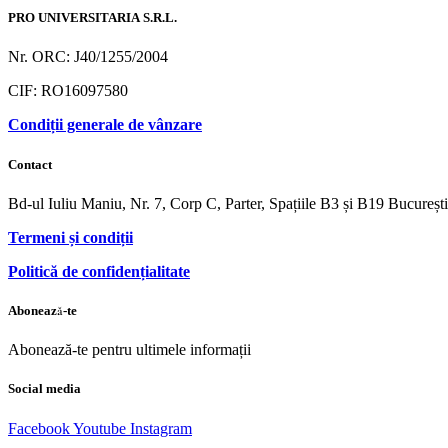
PRO UNIVERSITARIA S.R.L.
Nr. ORC: J40/1255/2004
CIF: RO16097580
Condiții generale de vânzare
Contact
Bd-ul Iuliu Maniu, Nr. 7, Corp C, Parter, Spațiile B3 și B19 Bucureș
Termeni și condiții
Politică de confidențialitate
Abonează-te
Abonează-te pentru ultimele informații
Social media
Facebook
Youtube
Instagram