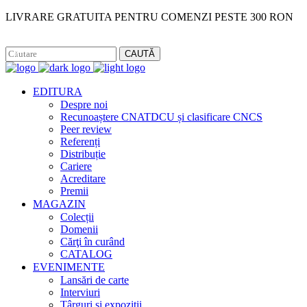
LIVRARE GRATUITA PENTRU COMENZI PESTE 300 RON
Facebook
Instagram
CAUTĂ
EDITURA
Despre noi
Recunoaștere CNATDCU și clasificare CNCS
Peer review
Referenți
Distribuție
Cariere
Acreditare
Premii
MAGAZIN
Colecții
Domenii
Cărţi în curând
CATALOG
EVENIMENTE
Lansări de carte
Interviuri
Târguri și expoziții