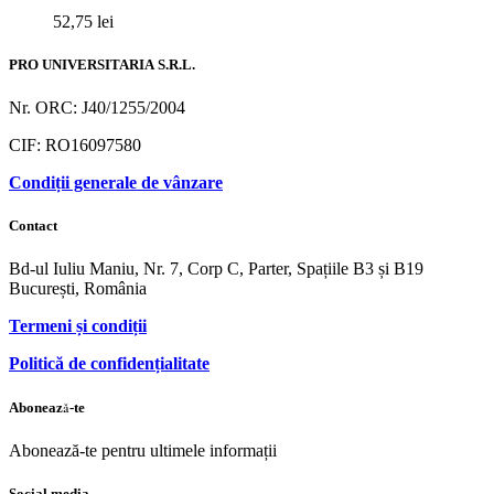
52,75
lei
PRO UNIVERSITARIA S.R.L.
Nr. ORC: J40/1255/2004
CIF: RO16097580
Condiții generale de vânzare
Contact
Bd-ul Iuliu Maniu, Nr. 7, Corp C, Parter, Spațiile B3 și B19
București, România
Termeni și condiții
Politică de confidențialitate
Abonează-te
Abonează-te pentru ultimele informații
Social media