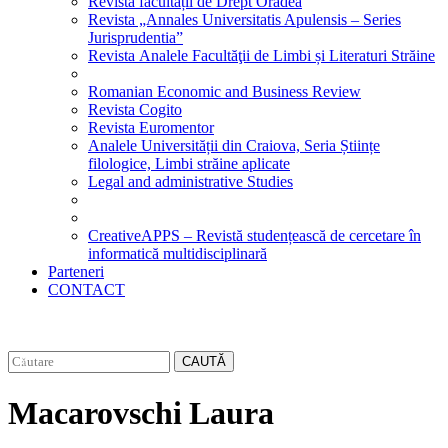
Revista facultății de Drept Oradea
Revista „Annales Universitatis Apulensis – Series
Jurisprudentia”
Revista Analele Facultăţii de Limbi și Literaturi Străine
Romanian Economic and Business Review
Revista Cogito
Revista Euromentor
Analele Universității din Craiova, Seria Științe
filologice, Limbi străine aplicate
Legal and administrative Studies
CreativeAPPS – Revistă studențească de cercetare în
informatică multidisciplinară
Parteneri
CONTACT
CAUTĂ
Macarovschi Laura