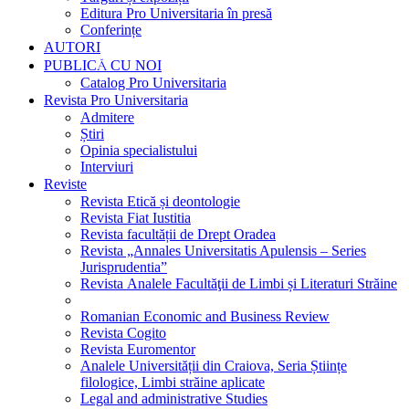
Editura Pro Universitaria în presă
Conferințe
AUTORI
PUBLICĂ CU NOI
Catalog Pro Universitaria
Revista Pro Universitaria
Admitere
Știri
Opinia specialistului
Interviuri
Reviste
Revista Etică și deontologie
Revista Fiat Iustitia
Revista facultății de Drept Oradea
Revista „Annales Universitatis Apulensis – Series
Jurisprudentia”
Revista Analele Facultăţii de Limbi și Literaturi Străine
Romanian Economic and Business Review
Revista Cogito
Revista Euromentor
Analele Universității din Craiova, Seria Științe
filologice, Limbi străine aplicate
Legal and administrative Studies