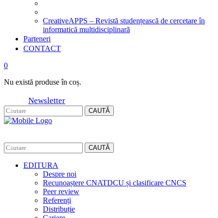
CreativeAPPS – Revistă studențească de cercetare în
informatică multidisciplinară
Parteneri
CONTACT
0
Nu există produse în coș.
Newsletter
CAUTĂ
CAUTĂ
EDITURA
Despre noi
Recunoaștere CNATDCU și clasificare CNCS
Peer review
Referenți
Distribuție
Cariere