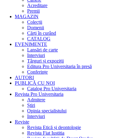
Acreditare
Premii
MAGAZIN
Colecții
Domenii
Cărţi în curând
CATALOG
EVENIMENTE
Lansări de carte
Interviuri
Târguri și expoziții
Editura Pro Universitaria în presă
Conferințe
AUTORI
PUBLICĂ CU NOI
Catalog Pro Universitaria
Revista Pro Universitaria
Admitere
Știri
Opinia specialistului
Interviuri
Reviste
Revista Etică și deontologie
Revista Fiat Iustitia