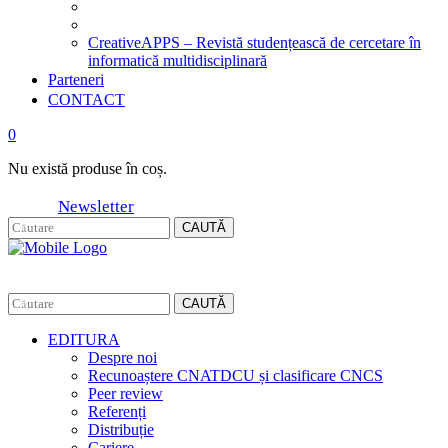
CreativeAPPS – Revistă studențească de cercetare în
informatică multidisciplinară
Parteneri
CONTACT
0
Nu există produse în coș.
Newsletter
CAUTĂ
CAUTĂ
EDITURA
Despre noi
Recunoaștere CNATDCU și clasificare CNCS
Peer review
Referenți
Distribuție
Cariere