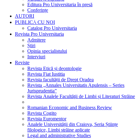
Editura Pro Universitaria în presă
Conferințe
AUTORI
PUBLICĂ CU NOI
Catalog Pro Universitaria
Revista Pro Universitaria
Admitere
Știri
Opinia specialistului
Interviuri
Reviste
Revista Etică și deontologie
Revista Fiat Iustitia
Revista facultății de Drept Oradea
Revista „Annales Universitatis Apulensis – Series
Jurisprudentia”
Revista Analele Facultăţii de Limbi și Literaturi Străine
Romanian Economic and Business Review
Revista Cogito
Revista Euromentor
Analele Universității din Craiova, Seria Științe
filologice, Limbi străine aplicate
Legal and administrative Studies