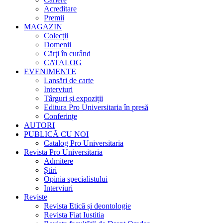
Acreditare
Premii
MAGAZIN
Colecții
Domenii
Cărţi în curând
CATALOG
EVENIMENTE
Lansări de carte
Interviuri
Târguri și expoziții
Editura Pro Universitaria în presă
Conferințe
AUTORI
PUBLICĂ CU NOI
Catalog Pro Universitaria
Revista Pro Universitaria
Admitere
Știri
Opinia specialistului
Interviuri
Reviste
Revista Etică și deontologie
Revista Fiat Iustitia