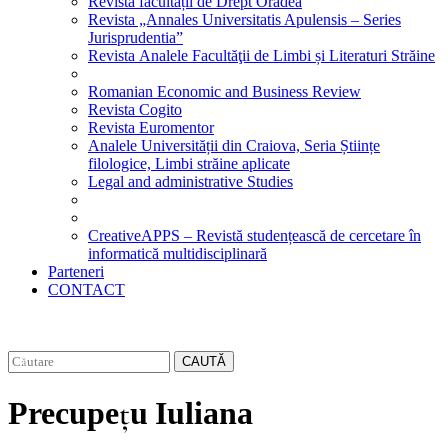
Revista facultății de Drept Oradea
Revista „Annales Universitatis Apulensis – Series
Jurisprudentia”
Revista Analele Facultăţii de Limbi și Literaturi Străine
Romanian Economic and Business Review
Revista Cogito
Revista Euromentor
Analele Universității din Craiova, Seria Științe
filologice, Limbi străine aplicate
Legal and administrative Studies
CreativeAPPS – Revistă studențească de cercetare în
informatică multidisciplinară
Parteneri
CONTACT
CAUTĂ
Precupețu Iuliana