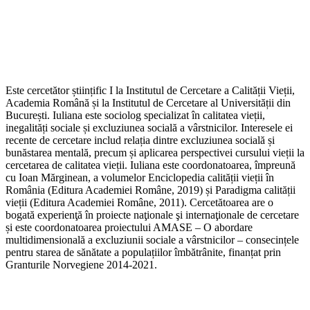
Este cercetător științific I la Institutul de Cercetare a Calității Vieții,
Academia Română și la Institutul de Cercetare al Universității din
București. Iuliana este sociolog specializat în calitatea vieții,
inegalități sociale și excluziunea socială a vârstnicilor. Interesele ei
recente de cercetare includ relația dintre excluziunea socială și
bunăstarea mentală, precum și aplicarea perspectivei cursului vieții la
cercetarea de calitatea vieții. Iuliana este coordonatoarea, împreună
cu Ioan Mărginean, a volumelor Enciclopedia calității vieții în
România (Editura Academiei Române, 2019) și Paradigma calității
vieții (Editura Academiei Române, 2011). Cercetătoarea are o
bogată experienţă în proiecte naţionale şi internaţionale de cercetare
și este coordonatoarea proiectului AMASE – O abordare
multidimensională a excluziunii sociale a vârstnicilor – consecințele
pentru starea de sănătate a populațiilor îmbătrânite, finanțat prin
Granturile Norvegiene 2014-2021.