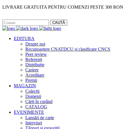
LIVRARE GRATUITA PENTRU COMENZI PESTE 300 RON
Facebook
Instagram
CAUTĂ
EDITURA
Despre noi
Recunoaștere CNATDCU și clasificare CNCS
Peer review
Referenți
Distribuție
Cariere
Acreditare
Premii
MAGAZIN
Colecții
Domenii
Cărţi în curând
CATALOG
EVENIMENTE
Lansări de carte
Interviuri
Târguri și expoziții