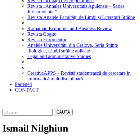
Revista facultății de Drept Oradea
Revista „Annales Universitatis Apulensis – Series
Jurisprudentia”
Revista Analele Facultăţii de Limbi și Literaturi Străine
Romanian Economic and Business Review
Revista Cogito
Revista Euromentor
Analele Universității din Craiova, Seria Științe
filologice, Limbi străine aplicate
Legal and administrative Studies
CreativeAPPS – Revistă studențească de cercetare în
informatică multidisciplinară
Parteneri
CONTACT
CAUTĂ
Ismail Nilghiun