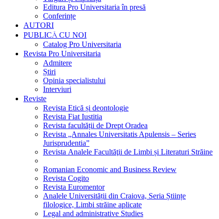
Editura Pro Universitaria în presă
Conferințe
AUTORI
PUBLICĂ CU NOI
Catalog Pro Universitaria
Revista Pro Universitaria
Admitere
Știri
Opinia specialistului
Interviuri
Reviste
Revista Etică și deontologie
Revista Fiat Iustitia
Revista facultății de Drept Oradea
Revista „Annales Universitatis Apulensis – Series
Jurisprudentia”
Revista Analele Facultăţii de Limbi și Literaturi Străine
Romanian Economic and Business Review
Revista Cogito
Revista Euromentor
Analele Universității din Craiova, Seria Științe
filologice, Limbi străine aplicate
Legal and administrative Studies