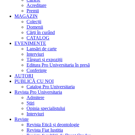
Acreditare
Premii
MAGAZIN
Colecții
Domenii
Cărţi în curând
CATALOG
EVENIMENTE
Lansări de carte
Interviuri
Târguri și expoziții
Editura Pro Universitaria în presă
Conferințe
AUTORI
PUBLICĂ CU NOI
Catalog Pro Universitaria
Revista Pro Universitaria
Admitere
Știri
Opinia specialistului
Interviuri
Reviste
Revista Etică și deontologie
Revista Fiat Iustitia