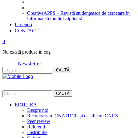
CreativeAPPS – Revistă studențească de cercetare în
informatică multidisciplinară
Parteneri
CONTACT
0
Nu există produse în coș.
Newsletter
CAUTĂ
CAUTĂ
EDITURA
Despre noi
Recunoaștere CNATDCU și clasificare CNCS
Peer review
Referenți
Distribuție
Cariere