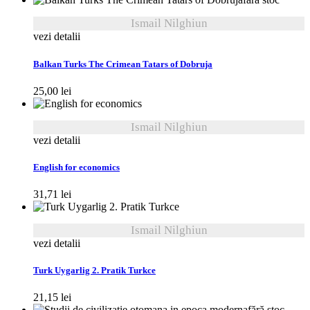
recente
Ismail Nilghiun
vezi detalii
Balkan Turks The Crimean Tatars of Dobruja
25,00
lei
Ismail Nilghiun
vezi detalii
English for economics
31,71
lei
Ismail Nilghiun
vezi detalii
Turk Uygarlig 2. Pratik Turkce
21,15
lei
fără stoc