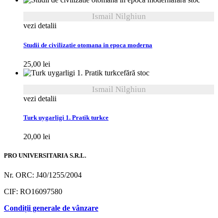
Ismail Nilghiun
vezi detalii
Studii de civilizatie otomana in epoca moderna
25,00
lei
fără stoc
Ismail Nilghiun
vezi detalii
Turk uygarligi 1. Pratik turkce
20,00
lei
PRO UNIVERSITARIA S.R.L.
Nr. ORC: J40/1255/2004
CIF: RO16097580
Condiții generale de vânzare