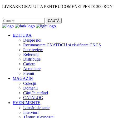
LIVRARE GRATUITA PENTRU COMENZI PESTE 300 RON
Facebook
Instagram
CAUTĂ
EDITURA
Despre noi
Recunoaștere CNATDCU și clasificare CNCS
Peer review
Referenți
Distribuție
Cariere
Acreditare
Premii
MAGAZIN
Colecții
Domenii
Cărţi în curând
CATALOG
EVENIMENTE
Lansări de carte
Interviuri
Târguri și expoziții