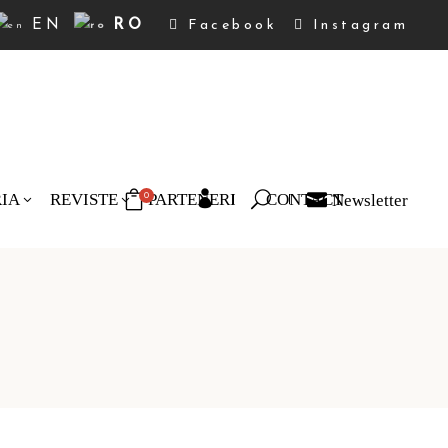
EN
RO
Facebook
Instagram
RIA
REVISTE
PARTENERI
CONTACT
Newsletter
0
duse în coș.