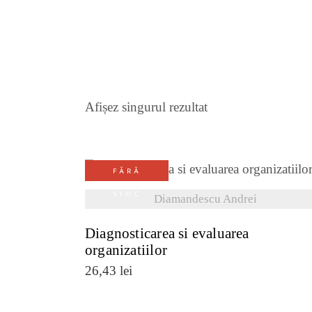
Afișez singurul rezultat
FĂRĂ
VEZI DETALII
STOC
Diamandescu Andrei
Diagnosticarea si evaluarea
organizatiilor
26,43
lei