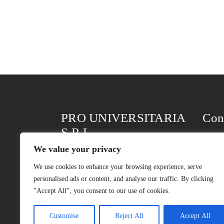
PRO UNIVERSITARIA
Con
S.R.L.
Bd-ul 
We value your privacy
Parter
Nr. ORC: J40/1255/2004
We use cookies to enhance your browsing experience, serve
Româ
CIF: RO16097580
personalised ads or content, and analyse our traffic. By clicking
"Accept All", you consent to our use of cookies.
Termen
Condiții generale de vânzare
Politi
Customise
Reject All
Accept All