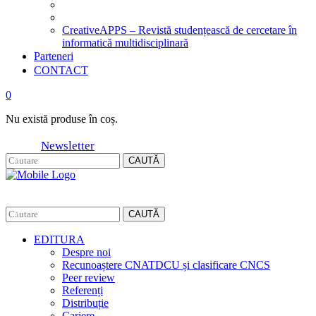
CreativeAPPS – Revistă studențească de cercetare în
informatică multidisciplinară
Parteneri
CONTACT
0
Nu există produse în coș.
Newsletter
CAUTĂ
CAUTĂ
EDITURA
Despre noi
Recunoaștere CNATDCU și clasificare CNCS
Peer review
Referenți
Distribuție
Cariere