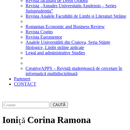
Revista facultății de Drept Oradea
Revista „Annales Universitatis Apulensis – Series
Jurisprudentia”
Revista Analele Facultăţii de Limbi și Literaturi Străine
Romanian Economic and Business Review
Revista Cogito
Revista Euromentor
Analele Universității din Craiova, Seria Științe
filologice, Limbi străine aplicate
Legal and administrative Studies
CreativeAPPS – Revistă studențească de cercetare în
informatică multidisciplinară
Parteneri
CONTACT
CAUTĂ
Ioniță Corina Ramona