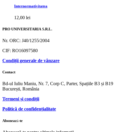
Internormativitatea
12,00
lei
PRO UNIVERSITARIA S.R.L.
Nr. ORC: J40/1255/2004
CIF: RO16097580
Condiții generale de vânzare
Contact
Bd-ul Iuliu Maniu, Nr. 7, Corp C, Parter, Spațiile B3 și B19
București, România
Termeni și condiții
Politică de confidențialitate
Abonează-te