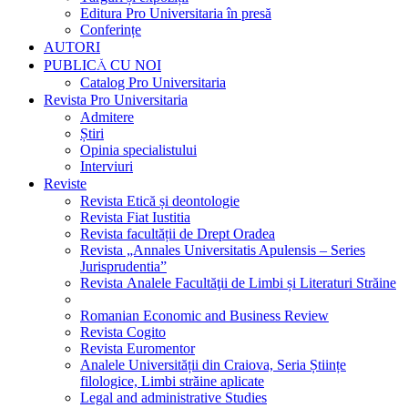
Editura Pro Universitaria în presă
Conferințe
AUTORI
PUBLICĂ CU NOI
Catalog Pro Universitaria
Revista Pro Universitaria
Admitere
Știri
Opinia specialistului
Interviuri
Reviste
Revista Etică și deontologie
Revista Fiat Iustitia
Revista facultății de Drept Oradea
Revista „Annales Universitatis Apulensis – Series
Jurisprudentia”
Revista Analele Facultăţii de Limbi și Literaturi Străine
Romanian Economic and Business Review
Revista Cogito
Revista Euromentor
Analele Universității din Craiova, Seria Științe
filologice, Limbi străine aplicate
Legal and administrative Studies