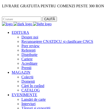
LIVRARE GRATUITA PENTRU COMENZI PESTE 300 RON
Facebook
Instagram
CAUTĂ
EDITURA
Despre noi
Recunoaștere CNATDCU și clasificare CNCS
Peer review
Referenți
Distribuție
Cariere
Acreditare
Premii
MAGAZIN
Colecții
Domenii
Cărţi în curând
CATALOG
EVENIMENTE
Lansări de carte
Interviuri
Târguri și expoziții