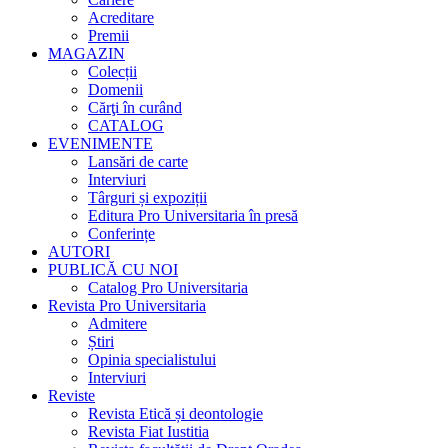
Acreditare
Premii
MAGAZIN
Colecții
Domenii
Cărţi în curând
CATALOG
EVENIMENTE
Lansări de carte
Interviuri
Târguri și expoziții
Editura Pro Universitaria în presă
Conferințe
AUTORI
PUBLICĂ CU NOI
Catalog Pro Universitaria
Revista Pro Universitaria
Admitere
Știri
Opinia specialistului
Interviuri
Reviste
Revista Etică și deontologie
Revista Fiat Iustitia