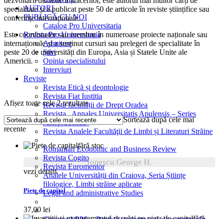
dezvoltării durabile a afacerilor, este autorul mai multor cărți de
AUTORI
specialitate și a publicat peste 50 de articole în reviste științifice sau
PUBLICĂ CU NOI
conferințe internaționale.
Catalog Pro Universitaria
Este coordonator sau membru în numeroase proiecte naționale sau
Revista Pro Universitaria
internaționale și a susținut cursuri sau prelegeri de specialitate în
Admitere
peste 20 de universități din Europa, Asia și Statele Unite ale
Știri
Americii.
Opinia specialistului
Interviuri
Reviste
Revista Etică și deontologie
Revista Fiat Iustitia
Sortat
Afișez toate cele 2 rezultate
Revista facultății de Drept Oradea
după
Revista „Annales Universitatis Apulensis – Series
Sortează după cele mai
cele
Jurisprudentia”
recente
mai
Revista Analele Facultăţii de Limbi și Literaturi Străine
recente
fără stoc
Romanian Economic and Business Review
Revista Cogito
Ionescu George H.
Revista Euromentor
vezi detalii
Analele Universității din Craiova, Seria Științe
filologice, Limbi străine aplicate
Piete de capital
Legal and administrative Studies
37,00
lei
fără