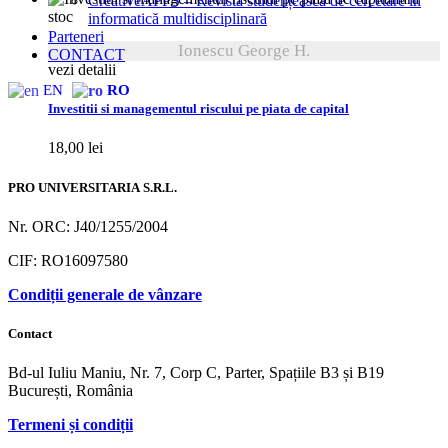
CreativeAPPS – Revistă studențească de cercetare în
stoc
informatică multidisciplinară
Parteneri
Ionescu George H.
CONTACT
vezi detalii
EN
RO
Investitii si managementul riscului pe piata de capital
18,00
lei
PRO UNIVERSITARIA S.R.L.
Nr. ORC: J40/1255/2004
CIF: RO16097580
Condiții generale de vânzare
Contact
Bd-ul Iuliu Maniu, Nr. 7, Corp C, Parter, Spațiile B3 și B19
București, România
Termeni și condiții