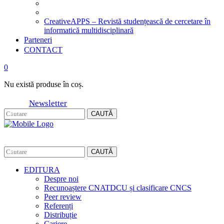
CreativeAPPS – Revistă studențească de cercetare în
informatică multidisciplinară
Parteneri
CONTACT
0
Nu există produse în coș.
Newsletter
CAUTĂ
CAUTĂ
EDITURA
Despre noi
Recunoaștere CNATDCU și clasificare CNCS
Peer review
Referenți
Distribuție
Cariere