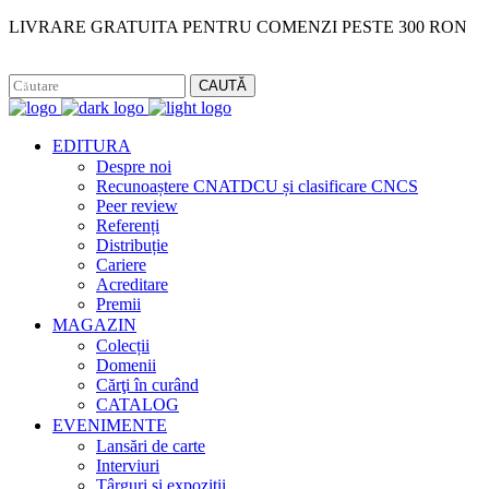
LIVRARE GRATUITA PENTRU COMENZI PESTE 300 RON
Facebook
Instagram
CAUTĂ
EDITURA
Despre noi
Recunoaștere CNATDCU și clasificare CNCS
Peer review
Referenți
Distribuție
Cariere
Acreditare
Premii
MAGAZIN
Colecții
Domenii
Cărţi în curând
CATALOG
EVENIMENTE
Lansări de carte
Interviuri
Târguri și expoziții