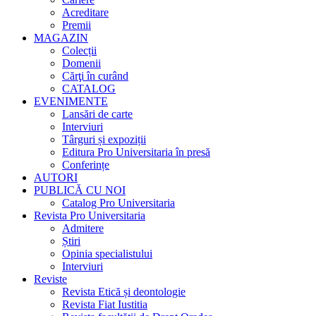
Acreditare
Premii
MAGAZIN
Colecții
Domenii
Cărţi în curând
CATALOG
EVENIMENTE
Lansări de carte
Interviuri
Târguri și expoziții
Editura Pro Universitaria în presă
Conferințe
AUTORI
PUBLICĂ CU NOI
Catalog Pro Universitaria
Revista Pro Universitaria
Admitere
Știri
Opinia specialistului
Interviuri
Reviste
Revista Etică și deontologie
Revista Fiat Iustitia