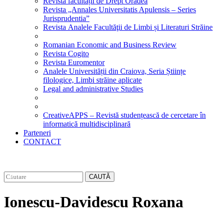
Revista facultății de Drept Oradea
Revista „Annales Universitatis Apulensis – Series
Jurisprudentia”
Revista Analele Facultăţii de Limbi și Literaturi Străine
Romanian Economic and Business Review
Revista Cogito
Revista Euromentor
Analele Universității din Craiova, Seria Științe
filologice, Limbi străine aplicate
Legal and administrative Studies
CreativeAPPS – Revistă studențească de cercetare în
informatică multidisciplinară
Parteneri
CONTACT
CAUTĂ
Ionescu-Davidescu Roxana