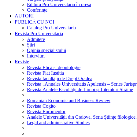
Editura Pro Universitaria în presă
Conferințe
AUTORI
PUBLICĂ CU NOI
Catalog Pro Universitaria
Revista Pro Universitaria
Admitere
Știri
Opinia specialistului
Interviuri
Reviste
Revista Etică și deontologie
Revista Fiat Iustitia
Revista facultății de Drept Oradea
Revista „Annales Universitatis Apulensis – Series Jurisp
Revista Analele Facultăţii de Limbi și Literaturi Străine
Romanian Economic and Business Review
Revista Cogito
Revista Euromentor
Analele Universității din Craiova, Seria Științe filologice,
Legal and administrative Studies