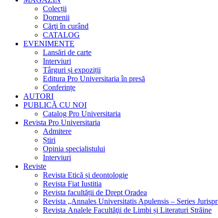
Colecții
Domenii
Cărţi în curând
CATALOG
EVENIMENTE
Lansări de carte
Interviuri
Târguri și expoziții
Editura Pro Universitaria în presă
Conferințe
AUTORI
PUBLICĂ CU NOI
Catalog Pro Universitaria
Revista Pro Universitaria
Admitere
Știri
Opinia specialistului
Interviuri
Reviste
Revista Etică și deontologie
Revista Fiat Iustitia
Revista facultății de Drept Oradea
Revista „Annales Universitatis Apulensis – Series Jurisp
Revista Analele Facultăţii de Limbi și Literaturi Străine