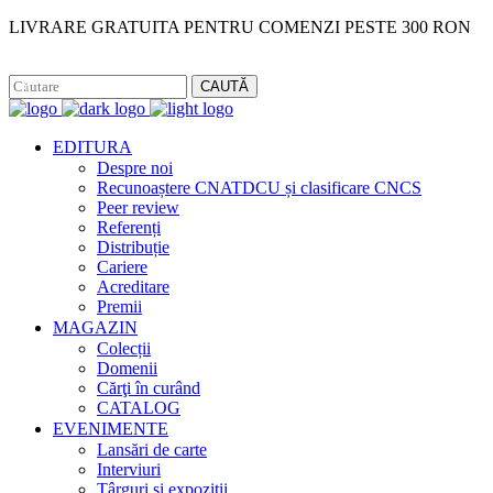
LIVRARE GRATUITA PENTRU COMENZI PESTE 300 RON
Facebook
Instagram
CAUTĂ
EDITURA
Despre noi
Recunoaștere CNATDCU și clasificare CNCS
Peer review
Referenți
Distribuție
Cariere
Acreditare
Premii
MAGAZIN
Colecții
Domenii
Cărţi în curând
CATALOG
EVENIMENTE
Lansări de carte
Interviuri
Târguri și expoziții