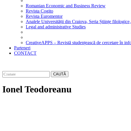
Romanian Economic and Business Review
Revista Cogito
Revista Euromentor
Analele Universității din Craiova, Seria Științe filologice,
Legal and administrative Studies
CreativeAPPS – Revistă studențească de cercetare în info
Parteneri
CONTACT
CAUTĂ
Ionel Teodoreanu