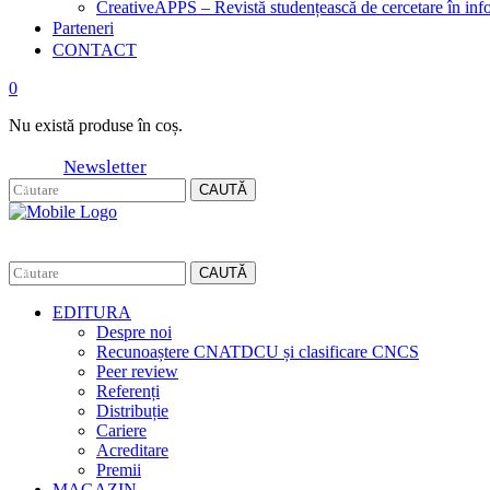
CreativeAPPS – Revistă studențească de cercetare în info
Parteneri
CONTACT
0
Nu există produse în coș.
Newsletter
CAUTĂ
CAUTĂ
EDITURA
Despre noi
Recunoaștere CNATDCU și clasificare CNCS
Peer review
Referenți
Distribuție
Cariere
Acreditare
Premii
MAGAZIN