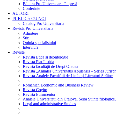
Editura Pro Universitaria în presă
Conferințe
AUTORI
PUBLICĂ CU NOI
Catalog Pro Universitaria
Revista Pro Universitaria
Admitere
Știri
Opinia specialistului
Interviuri
Reviste
Revista Etică și deontologie
Revista Fiat Iustitia
Revista facultății de Drept Oradea
Revista „Annales Universitatis Apulensis – Series Jurisp
Revista Analele Facultăţii de Limbi și Literaturi Străine
Romanian Economic and Business Review
Revista Cogito
Revista Euromentor
Analele Universității din Craiova, Seria Științe filologice,
Legal and administrative Studies