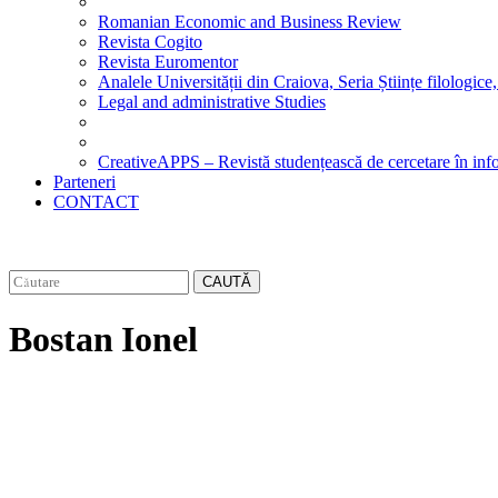
Romanian Economic and Business Review
Revista Cogito
Revista Euromentor
Analele Universității din Craiova, Seria Științe filologice,
Legal and administrative Studies
CreativeAPPS – Revistă studențească de cercetare în info
Parteneri
CONTACT
CAUTĂ
Bostan Ionel