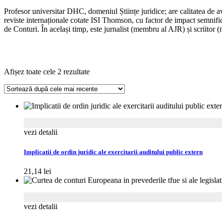
Profesor universitar DHC, domeniul Științe juridice; are calitatea de avoc
reviste internaționale cotate ISI Thomson, cu factor de impact semn
de Conturi. În același timp, este jurnalist (membru al AJR) și scriitor (
Sortat
Afișez toate cele 2 rezultate
după
cele
mai
recente
vezi detalii
Implicatii de ordin juridic ale exercitarii auditului public extern
21,14
lei
vezi detalii