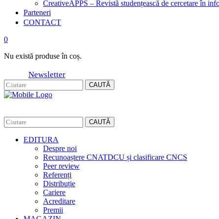
CreativeAPPS – Revistă studențească de cercetare în info
Parteneri
CONTACT
0
Nu există produse în coș.
Newsletter
CAUTĂ
CAUTĂ
EDITURA
Despre noi
Recunoaștere CNATDCU și clasificare CNCS
Peer review
Referenți
Distribuție
Cariere
Acreditare
Premii
MAGAZIN