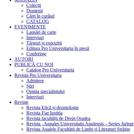
Colecții
Domenii
Cărţi în curând
CATALOG
EVENIMENTE
Lansări de carte
Interviuri
Târguri și expoziții
Editura Pro Universitaria în presă
Conferințe
AUTORI
PUBLICĂ CU NOI
Catalog Pro Universitaria
Revista Pro Universitaria
Admitere
Știri
Opinia specialistului
Interviuri
Reviste
Revista Etică și deontologie
Revista Fiat Iustitia
Revista facultății de Drept Oradea
Revista „Annales Universitatis Apulensis – Series Jurisp
Revista Analele Facultăţii de Limbi și Literaturi Străine