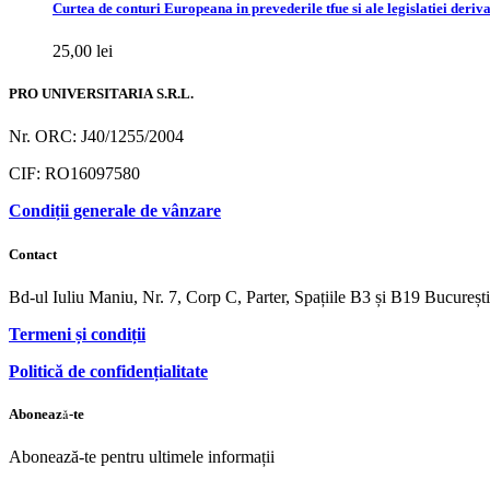
Curtea de conturi Europeana in prevederile tfue si ale legislatiei deriv
25,00
lei
PRO UNIVERSITARIA S.R.L.
Nr. ORC: J40/1255/2004
CIF: RO16097580
Condiții generale de vânzare
Contact
Bd-ul Iuliu Maniu, Nr. 7, Corp C, Parter, Spațiile B3 și B19 Bucureș
Termeni și condiții
Politică de confidențialitate
Abonează-te
Abonează-te pentru ultimele informații