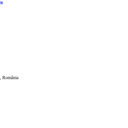
ate
ti, România