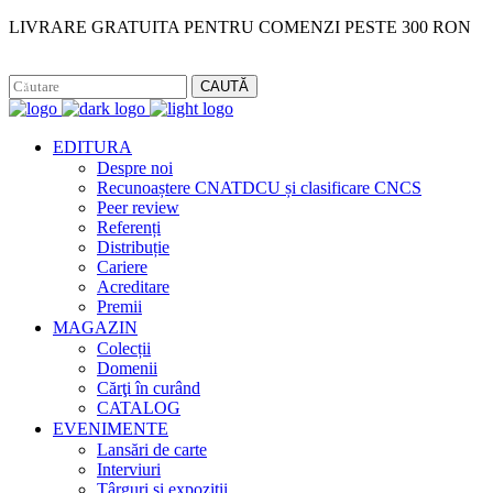
LIVRARE GRATUITA PENTRU COMENZI PESTE 300 RON
Facebook
Instagram
CAUTĂ
EDITURA
Despre noi
Recunoaștere CNATDCU și clasificare CNCS
Peer review
Referenți
Distribuție
Cariere
Acreditare
Premii
MAGAZIN
Colecții
Domenii
Cărţi în curând
CATALOG
EVENIMENTE
Lansări de carte
Interviuri
Târguri și expoziții