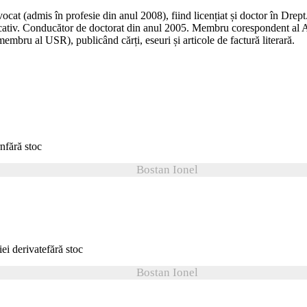
at (admis în profesie din anul 2008), fiind licențiat și doctor în Drept. A
ificativ. Conducător de doctorat din anul 2005. Membru corespondent a
membru al USR), publicând cărți, eseuri și articole de factură literară.
fără stoc
Bostan Ionel
fără stoc
Bostan Ionel