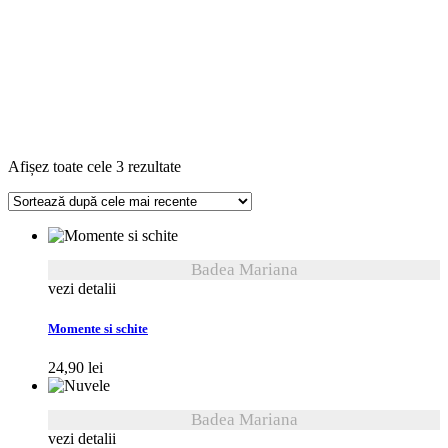
Sortat
Afișez toate cele 3 rezultate
după
cele
mai
recente
Badea Mariana
vezi detalii
Momente si schite
24,90
lei
Badea Mariana
vezi detalii