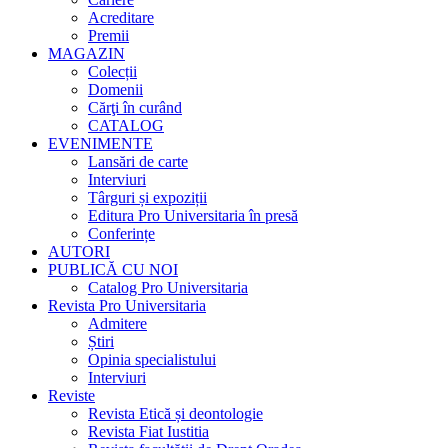
Acreditare
Premii
MAGAZIN
Colecții
Domenii
Cărţi în curând
CATALOG
EVENIMENTE
Lansări de carte
Interviuri
Târguri și expoziții
Editura Pro Universitaria în presă
Conferințe
AUTORI
PUBLICĂ CU NOI
Catalog Pro Universitaria
Revista Pro Universitaria
Admitere
Știri
Opinia specialistului
Interviuri
Reviste
Revista Etică și deontologie
Revista Fiat Iustitia