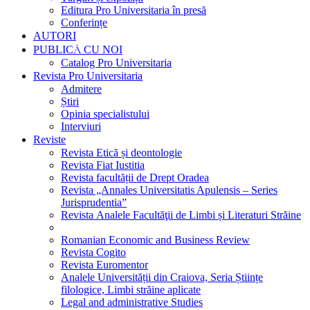
Editura Pro Universitaria în presă
Conferințe
AUTORI
PUBLICĂ CU NOI
Catalog Pro Universitaria
Revista Pro Universitaria
Admitere
Știri
Opinia specialistului
Interviuri
Reviste
Revista Etică și deontologie
Revista Fiat Iustitia
Revista facultății de Drept Oradea
Revista „Annales Universitatis Apulensis – Series
Jurisprudentia”
Revista Analele Facultăţii de Limbi și Literaturi Străine
Romanian Economic and Business Review
Revista Cogito
Revista Euromentor
Analele Universității din Craiova, Seria Științe
filologice, Limbi străine aplicate
Legal and administrative Studies