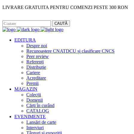
LIVRARE GRATUITA PENTRU COMENZI PESTE 300 RON
Facebook
Instagram
CAUTĂ
EDITURA
Despre noi
Recunoaștere CNATDCU și clasificare CNCS
Peer review
Referenți
Distribuție
Cariere
Acreditare
Premii
MAGAZIN
Colecții
Domenii
Cărţi în curând
CATALOG
EVENIMENTE
Lansări de carte
Interviuri
Târguri și expoziții