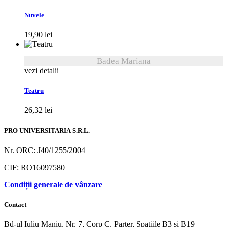
Nuvele
19,90
lei
Badea Mariana
vezi detalii
Teatru
26,32
lei
PRO UNIVERSITARIA S.R.L.
Nr. ORC: J40/1255/2004
CIF: RO16097580
Condiții generale de vânzare
Contact
Bd-ul Iuliu Maniu, Nr. 7, Corp C, Parter, Spațiile B3 și B19