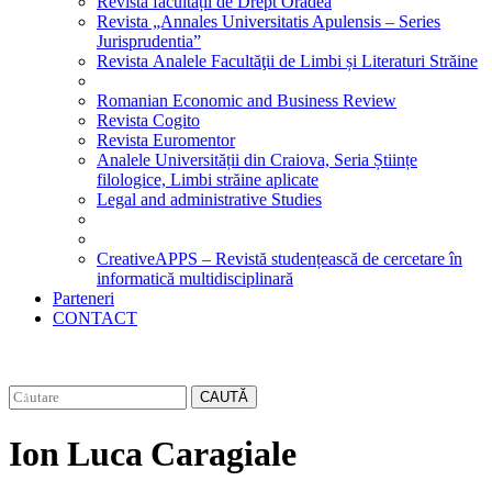
Revista facultății de Drept Oradea
Revista „Annales Universitatis Apulensis – Series
Jurisprudentia”
Revista Analele Facultăţii de Limbi și Literaturi Străine
Romanian Economic and Business Review
Revista Cogito
Revista Euromentor
Analele Universității din Craiova, Seria Științe
filologice, Limbi străine aplicate
Legal and administrative Studies
CreativeAPPS – Revistă studențească de cercetare în
informatică multidisciplinară
Parteneri
CONTACT
CAUTĂ
Ion Luca Caragiale