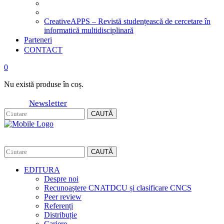
CreativeAPPS – Revistă studențească de cercetare în
informatică multidisciplinară
Parteneri
CONTACT
0
Nu există produse în coș.
Newsletter
CAUTĂ
CAUTĂ
EDITURA
Despre noi
Recunoaștere CNATDCU și clasificare CNCS
Peer review
Referenți
Distribuție
Cariere