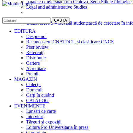
Analele Universității din Craiova, Seria Științe filologice,
Legal and administrative Studies
CAUTĂ
CreativeAPPS – Revistă studențească de cercetare în info
EDITURA
Despre noi
Recunoaștere CNATDCU și clasificare CNCS
Peer review
Referenți
Distribuție
Cariere
Acreditare
Premii
MAGAZIN
Colecții
Domenii
Cărţi în curând
CATALOG
EVENIMENTE
Lansări de carte
Interviuri
Târguri și expoziții
Editura Pro Universitaria în presă
Conferințe