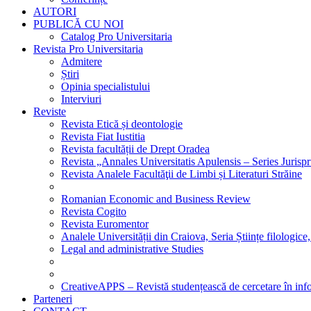
AUTORI
PUBLICĂ CU NOI
Catalog Pro Universitaria
Revista Pro Universitaria
Admitere
Știri
Opinia specialistului
Interviuri
Reviste
Revista Etică și deontologie
Revista Fiat Iustitia
Revista facultății de Drept Oradea
Revista „Annales Universitatis Apulensis – Series Jurisp
Revista Analele Facultăţii de Limbi și Literaturi Străine
Romanian Economic and Business Review
Revista Cogito
Revista Euromentor
Analele Universității din Craiova, Seria Științe filologice,
Legal and administrative Studies
CreativeAPPS – Revistă studențească de cercetare în info
Parteneri