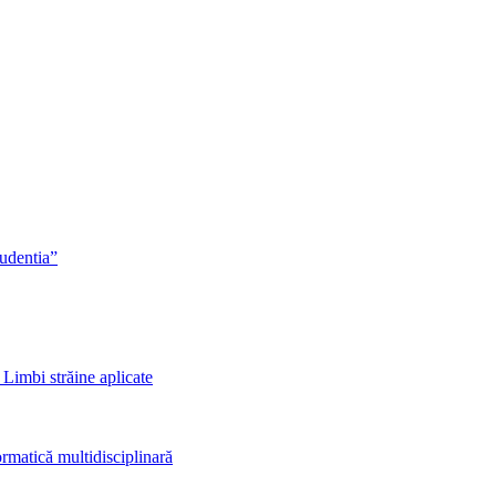
rudentia”
 Limbi străine aplicate
rmatică multidisciplinară