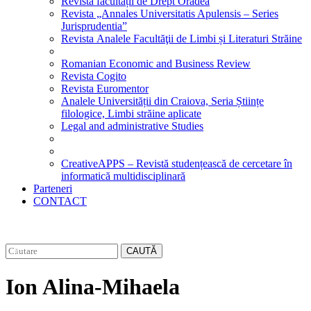
Revista facultății de Drept Oradea
Revista „Annales Universitatis Apulensis – Series
Jurisprudentia”
Revista Analele Facultăţii de Limbi și Literaturi Străine
Romanian Economic and Business Review
Revista Cogito
Revista Euromentor
Analele Universității din Craiova, Seria Științe
filologice, Limbi străine aplicate
Legal and administrative Studies
CreativeAPPS – Revistă studențească de cercetare în
informatică multidisciplinară
Parteneri
CONTACT
CAUTĂ
Ion Alina-Mihaela