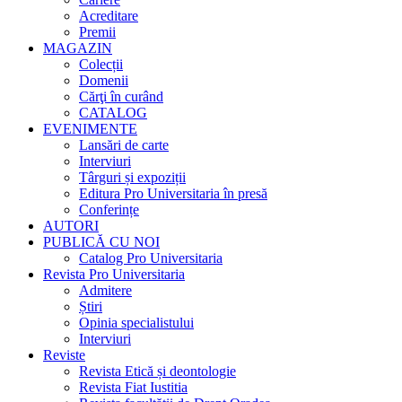
Acreditare
Premii
MAGAZIN
Colecții
Domenii
Cărţi în curând
CATALOG
EVENIMENTE
Lansări de carte
Interviuri
Târguri și expoziții
Editura Pro Universitaria în presă
Conferințe
AUTORI
PUBLICĂ CU NOI
Catalog Pro Universitaria
Revista Pro Universitaria
Admitere
Știri
Opinia specialistului
Interviuri
Reviste
Revista Etică și deontologie
Revista Fiat Iustitia