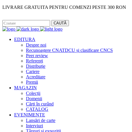
LIVRARE GRATUITA PENTRU COMENZI PESTE 300 RON
Facebook
Instagram
CAUTĂ
EDITURA
Despre noi
Recunoaștere CNATDCU și clasificare CNCS
Peer review
Referenți
Distribuție
Cariere
Acreditare
Premii
MAGAZIN
Colecții
Domenii
Cărţi în curând
CATALOG
EVENIMENTE
Lansări de carte
Interviuri
Târguri și expoziții