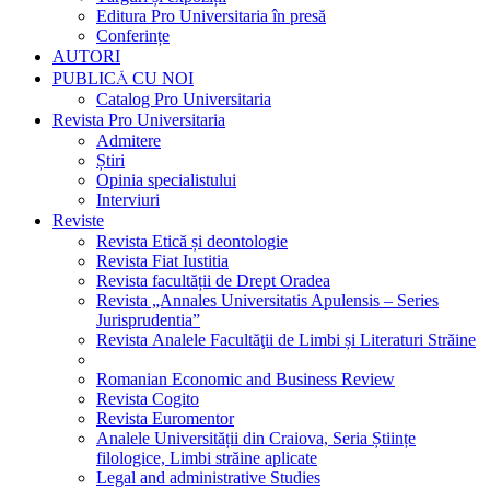
Editura Pro Universitaria în presă
Conferințe
AUTORI
PUBLICĂ CU NOI
Catalog Pro Universitaria
Revista Pro Universitaria
Admitere
Știri
Opinia specialistului
Interviuri
Reviste
Revista Etică și deontologie
Revista Fiat Iustitia
Revista facultății de Drept Oradea
Revista „Annales Universitatis Apulensis – Series
Jurisprudentia”
Revista Analele Facultăţii de Limbi și Literaturi Străine
Romanian Economic and Business Review
Revista Cogito
Revista Euromentor
Analele Universității din Craiova, Seria Științe
filologice, Limbi străine aplicate
Legal and administrative Studies