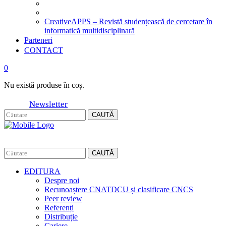
CreativeAPPS – Revistă studențească de cercetare în
informatică multidisciplinară
Parteneri
CONTACT
0
Nu există produse în coș.
Newsletter
CAUTĂ
CAUTĂ
EDITURA
Despre noi
Recunoaștere CNATDCU și clasificare CNCS
Peer review
Referenți
Distribuție
Cariere