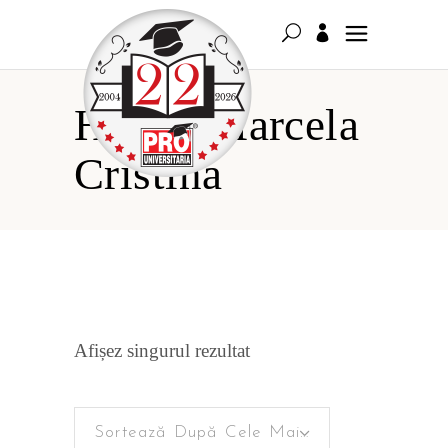
Hurjui Marcela
Cristina
Afișez singurul rezultat
Sortează După Cele Mai Recente