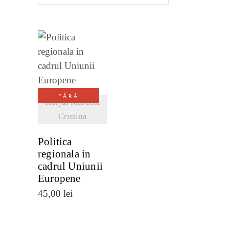
VEZI
DETALII
FĂRĂ
Hurjui Marcela
STOC
Cristina
Politica
regionala in
cadrul Uniunii
Europene
45,00
lei