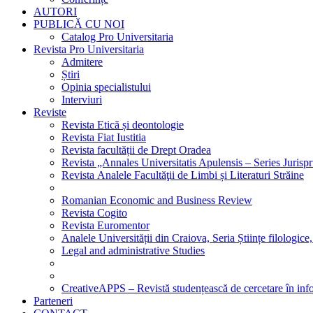
AUTORI
PUBLICĂ CU NOI
Catalog Pro Universitaria
Revista Pro Universitaria
Admitere
Știri
Opinia specialistului
Interviuri
Reviste
Revista Etică și deontologie
Revista Fiat Iustitia
Revista facultății de Drept Oradea
Revista „Annales Universitatis Apulensis – Series Jurisp
Revista Analele Facultăţii de Limbi și Literaturi Străine
Romanian Economic and Business Review
Revista Cogito
Revista Euromentor
Analele Universității din Craiova, Seria Științe filologice,
Legal and administrative Studies
CreativeAPPS – Revistă studențească de cercetare în info
Parteneri