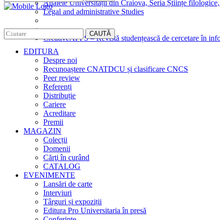
Analele Universității din Craiova, Seria Științe filologice,
Legal and administrative Studies
CAUTĂ
CreativeAPPS – Revistă studențească de cercetare în info
EDITURA
Despre noi
Recunoaștere CNATDCU și clasificare CNCS
Peer review
Referenți
Distribuție
Cariere
Acreditare
Premii
MAGAZIN
Colecții
Domenii
Cărţi în curând
CATALOG
EVENIMENTE
Lansări de carte
Interviuri
Târguri și expoziții
Editura Pro Universitaria în presă
Conferințe