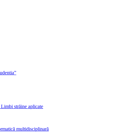
rudentia”
 Limbi străine aplicate
rmatică multidisciplinară