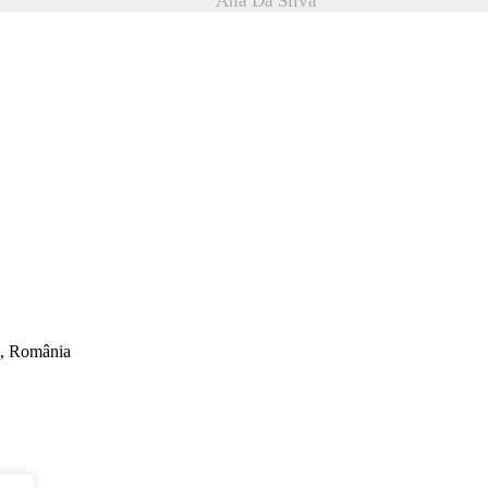
Ana Da Silva
ti, România