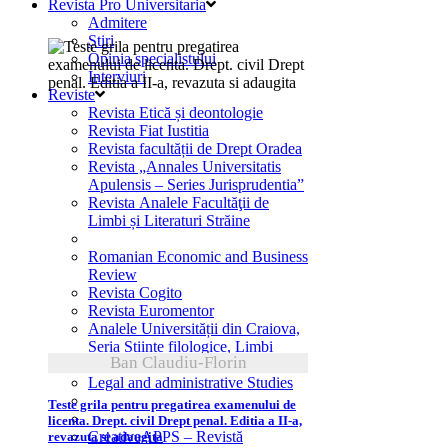
Revista Pro Universitaria
Admitere
Știri
mai
Opinia specialistului
Interviuri
recente
Reviste
Revista Etică și deontologie
Revista Fiat Iustitia
Revista facultății de Drept Oradea
Revista „Annales Universitatis
Apulensis – Series Jurisprudentia”
Revista Analele Facultăţii de
vezi detalii
Limbi și Literaturi Străine
Romanian Economic and Business
Review
Revista Cogito
Revista Euromentor
Analele Universității din Craiova,
Seria Științe filologice, Limbi
Ban Claudiu-Florin
străine aplicate
Legal and administrative Studies
Teste grila pentru pregatirea examenului de
licenta. Drept. civil Drept penal. Editia a II-a,
CreativeAPPS – Revistă
revazuta si adaugita