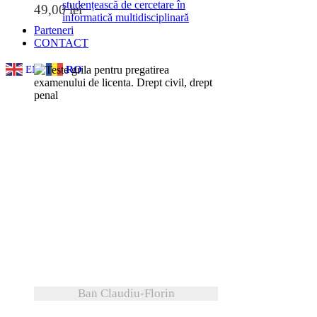
studențească de cercetare în
49,00
lei
informatică multidisciplinară
Parteneri
CONTACT
EN
RO
vezi detalii
Ban Claudiu-Florin