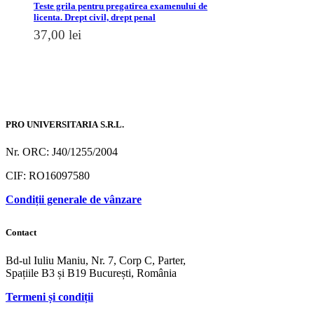
Teste grila pentru pregatirea examenului de
licenta. Drept civil, drept penal
37,00
lei
PRO UNIVERSITARIA S.R.L.
Nr. ORC: J40/1255/2004
CIF: RO16097580
Condiții generale de vânzare
Contact
Bd-ul Iuliu Maniu, Nr. 7, Corp C, Parter,
Spațiile B3 și B19 București, România
Termeni și condiții