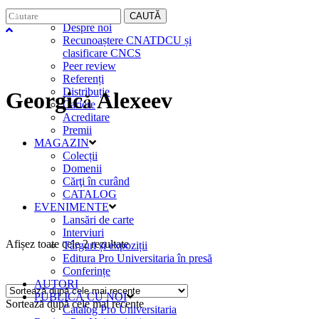
EDITURA
CAUTĂ
Despre noi
Recunoaștere CNATDCU și
clasificare CNCS
Peer review
Referenți
Distribuție
Georgică Alexeev
Cariere
Acreditare
Premii
MAGAZIN
Colecții
Domenii
Cărţi în curând
CATALOG
EVENIMENTE
Lansări de carte
Interviuri
Sortat
Afișez toate cele 2 rezultate
Târguri și expoziții
Editura Pro Universitaria în presă
Conferințe
după
AUTORI
PUBLICĂ CU NOI
Sortează după cele mai recente
Catalog Pro Universitaria
cele