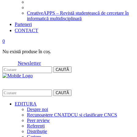
CreativeAPPS – Revistă studențească de cercetare în
informatică multidisciplinară
Parteneri
CONTACT
0
Nu există produse în coș.
Newsletter
CAUTĂ
CAUTĂ
EDITURA
Despre noi
Recunoaștere CNATDCU și clasificare CNCS
Peer review
Referenți
Distribuție
Cariere