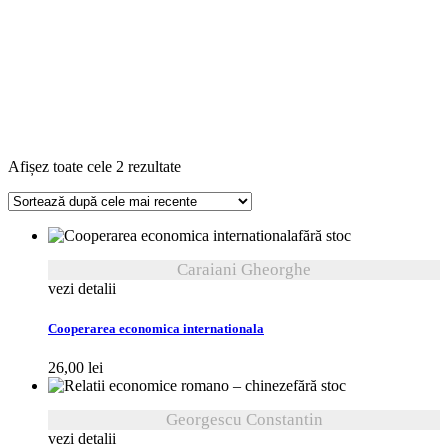
Sortat
Afișez toate cele 2 rezultate
după
cele
mai
fără stoc
recente
Caraiani Gheorghe
vezi detalii
Cooperarea economica internationala
26,00
lei
fără stoc
Georgescu Constantin
vezi detalii