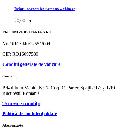
Relatii economice romano – chineze
20,00
lei
PRO UNIVERSITARIA S.R.L.
Nr. ORC: J40/1255/2004
CIF: RO16097580
Condiții generale de vânzare
Contact
Bd-ul Iuliu Maniu, Nr. 7, Corp C, Parter, Spațiile B3 și B19
București, România
Termeni și condiții
Politică de confidențialitate
Abonează-te