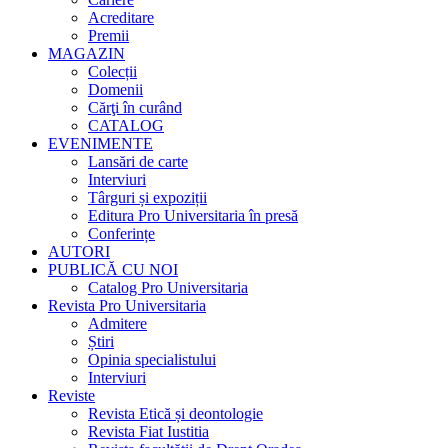
Acreditare
Premii
MAGAZIN
Colecții
Domenii
Cărţi în curând
CATALOG
EVENIMENTE
Lansări de carte
Interviuri
Târguri și expoziții
Editura Pro Universitaria în presă
Conferințe
AUTORI
PUBLICĂ CU NOI
Catalog Pro Universitaria
Revista Pro Universitaria
Admitere
Știri
Opinia specialistului
Interviuri
Reviste
Revista Etică și deontologie
Revista Fiat Iustitia