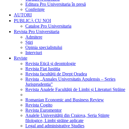
Editura Pro Universitaria în presă
Conferințe
AUTORI
PUBLICĂ CU NOI
Catalog Pro Universitaria
Revista Pro Universitaria
Admitere
Știri
Opinia specialistului
Interviuri
Reviste
Revista Etică și deontologie
Revista Fiat Iustitia
Revista facultății de Drept Oradea
Revista „Annales Universitatis Apulensis – Series
Jurisprudentia”
Revista Analele Facultăţii de Limbi și Literaturi Străine
Romanian Economic and Business Review
Revista Cogito
Revista Euromentor
Analele Universității din Craiova, Seria Științe
filologice, Limbi străine aplicate
Legal and administrative Studies