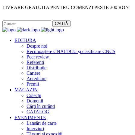
LIVRARE GRATUITA PENTRU COMENZI PESTE 300 RON
Facebook
Instagram
CAUTĂ
EDITURA
Despre noi
Recunoaștere CNATDCU și clasificare CNCS
Peer review
Referenți
Distribuție
Cariere
Acreditare
Premii
MAGAZIN
Colecții
Domenii
Cărţi în curând
CATALOG
EVENIMENTE
Lansări de carte
Interviuri
Târguri și expoziții