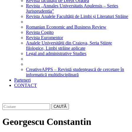
Revista facultății de Drept Oradea
Revista „Annales Universitatis Apulensis – Series
Jurisprudentia”
Revista Analele Facultăţii de Limbi și Literaturi Străine
Romanian Economic and Business Review
Revista Cogito
Revista Euromentor
Analele Universității din Craiova, Seria Științe
filologice, Limbi străine aplicate
Legal and administrative Studies
CreativeAPPS – Revistă studențească de cercetare în
informatică multidisciplinară
Parteneri
CONTACT
CAUTĂ
Georgescu Constantin