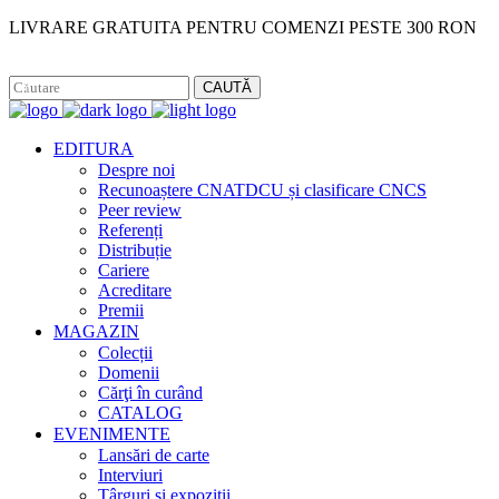
LIVRARE GRATUITA PENTRU COMENZI PESTE 300 RON
Facebook
Instagram
CAUTĂ
EDITURA
Despre noi
Recunoaștere CNATDCU și clasificare CNCS
Peer review
Referenți
Distribuție
Cariere
Acreditare
Premii
MAGAZIN
Colecții
Domenii
Cărţi în curând
CATALOG
EVENIMENTE
Lansări de carte
Interviuri
Târguri și expoziții