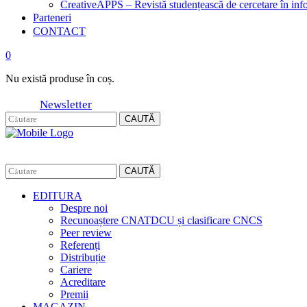
CreativeAPPS – Revistă studențească de cercetare în info
Parteneri
CONTACT
0
Nu există produse în coș.
Newsletter
CAUTĂ
CAUTĂ
EDITURA
Despre noi
Recunoaștere CNATDCU și clasificare CNCS
Peer review
Referenți
Distribuție
Cariere
Acreditare
Premii
MAGAZIN