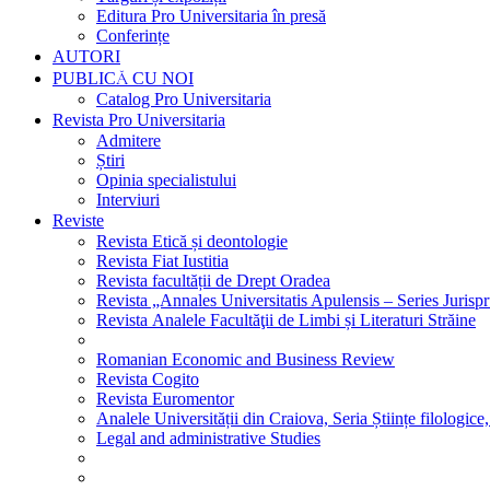
Editura Pro Universitaria în presă
Conferințe
AUTORI
PUBLICĂ CU NOI
Catalog Pro Universitaria
Revista Pro Universitaria
Admitere
Știri
Opinia specialistului
Interviuri
Reviste
Revista Etică și deontologie
Revista Fiat Iustitia
Revista facultății de Drept Oradea
Revista „Annales Universitatis Apulensis – Series Jurisp
Revista Analele Facultăţii de Limbi și Literaturi Străine
Romanian Economic and Business Review
Revista Cogito
Revista Euromentor
Analele Universității din Craiova, Seria Științe filologice,
Legal and administrative Studies