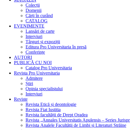
Colecții
Domenii
Cărţi în curând
CATALOG
EVENIMENTE
Lansări de carte
Interviuri
Târguri și expoziții
Editura Pro Universitaria în presă
Conferințe
AUTORI
PUBLICĂ CU NOI
Catalog Pro Universitaria
Revista Pro Universitaria
Admitere
Știri
Opinia specialistului
Interviuri
Reviste
Revista Etică și deontologie
Revista Fiat Iustitia
Revista facultății de Drept Oradea
Revista „Annales Universitatis Apulensis – Series Jurisp
Revista Analele Facultăţii de Limbi și Literaturi Străine