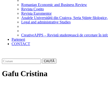
Romanian Economic and Business Review
Revista Cogito
Revista Euromentor
Analele Universității din Craiova, Seria Științe filologice,
Legal and administrative Studies
CreativeAPPS – Revistă studențească de cercetare în info
Parteneri
CONTACT
CAUTĂ
Gafu Cristina