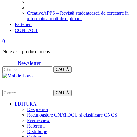
CreativeAPPS – Revistă studențească de cercetare în
informatică multidisciplinară
Parteneri
CONTACT
0
Nu există produse în coș.
Newsletter
CAUTĂ
CAUTĂ
EDITURA
Despre noi
Recunoaștere CNATDCU și clasificare CNCS
Peer review
Referenți
Distribuție
Cariere