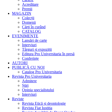
Acreditare
Premii
MAGAZIN
Colecții
Domenii
Cărţi în curând
CATALOG
EVENIMENTE
Lansări de carte
Interviuri
Târguri și expoziții
Editura Pro Universitaria în presă
Conferințe
AUTORI
PUBLICĂ CU NOI
Catalog Pro Universitaria
Revista Pro Universitaria
Admitere
Știri
Opinia specialistului
Interviuri
Reviste
Revista Etică și deontologie
Revista Fiat Iustitia