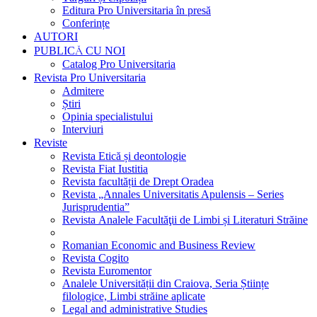
Editura Pro Universitaria în presă
Conferințe
AUTORI
PUBLICĂ CU NOI
Catalog Pro Universitaria
Revista Pro Universitaria
Admitere
Știri
Opinia specialistului
Interviuri
Reviste
Revista Etică și deontologie
Revista Fiat Iustitia
Revista facultății de Drept Oradea
Revista „Annales Universitatis Apulensis – Series
Jurisprudentia”
Revista Analele Facultăţii de Limbi și Literaturi Străine
Romanian Economic and Business Review
Revista Cogito
Revista Euromentor
Analele Universității din Craiova, Seria Științe
filologice, Limbi străine aplicate
Legal and administrative Studies