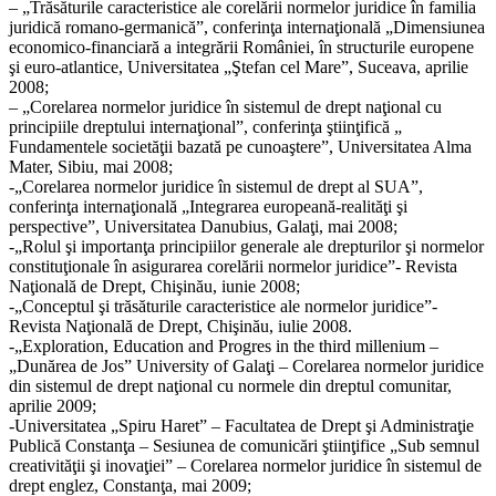
– „Trăsăturile caracteristice ale corelării normelor juridice în familia
juridică romano-germanică”, conferinţa internaţională „Dimensiunea
economico-financiară a integrării României, în structurile europene
şi euro-atlantice, Universitatea „Ştefan cel Mare”, Suceava, aprilie
2008;
– „Corelarea normelor juridice în sistemul de drept naţional cu
principiile dreptului internaţional”, conferinţa ştiinţifică „
Fundamentele societăţii bazată pe cunoaştere”, Universitatea Alma
Mater, Sibiu, mai 2008;
-„Corelarea normelor juridice în sistemul de drept al SUA”,
conferinţa internaţională „Integrarea europeană-realităţi şi
perspective”, Universitatea Danubius, Galaţi, mai 2008;
-„Rolul şi importanţa principiilor generale ale drepturilor şi normelor
constituţionale în asigurarea corelării normelor juridice”- Revista
Naţională de Drept, Chişinău, iunie 2008;
-„Conceptul şi trăsăturile caracteristice ale normelor juridice”-
Revista Naţională de Drept, Chişinău, iulie 2008.
-„Exploration, Education and Progres in the third millenium –
„Dunărea de Jos” University of Galaţi – Corelarea normelor juridice
din sistemul de drept naţional cu normele din dreptul comunitar,
aprilie 2009;
-Universitatea „Spiru Haret” – Facultatea de Drept şi Administraţie
Publică Constanţa – Sesiunea de comunicări ştiinţifice „Sub semnul
creativităţii şi inovaţiei” – Corelarea normelor juridice în sistemul de
drept englez, Constanţa, mai 2009;