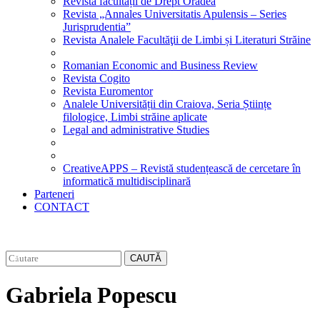
Revista facultății de Drept Oradea
Revista „Annales Universitatis Apulensis – Series
Jurisprudentia”
Revista Analele Facultăţii de Limbi și Literaturi Străine
Romanian Economic and Business Review
Revista Cogito
Revista Euromentor
Analele Universității din Craiova, Seria Științe
filologice, Limbi străine aplicate
Legal and administrative Studies
CreativeAPPS – Revistă studențească de cercetare în
informatică multidisciplinară
Parteneri
CONTACT
CAUTĂ
Gabriela Popescu