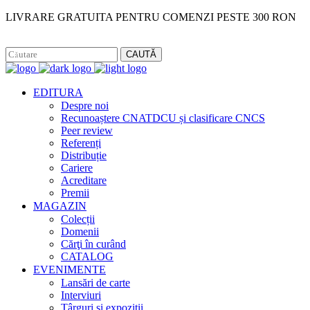
LIVRARE GRATUITA PENTRU COMENZI PESTE 300 RON
Facebook
Instagram
CAUTĂ
EDITURA
Despre noi
Recunoaștere CNATDCU și clasificare CNCS
Peer review
Referenți
Distribuție
Cariere
Acreditare
Premii
MAGAZIN
Colecții
Domenii
Cărţi în curând
CATALOG
EVENIMENTE
Lansări de carte
Interviuri
Târguri și expoziții