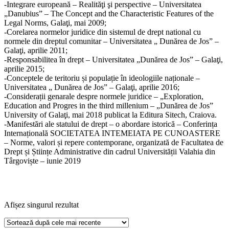
-Integrare europeană – Realităţi şi perspective – Universitatea
„Danubius” – The Concept and the Characteristic Features of the
Legal Norms, Galaţi, mai 2009;
-Corelarea normelor juridice din sistemul de drept national cu
normele din dreptul comunitar – Universitatea „ Dunărea de Jos” –
Galaţi, aprilie 2011;
-Responsabilitea în drept – Universitatea „Dunărea de Jos” – Galaţi,
aprilie 2015;
-Conceptele de teritoriu și populație în ideologiile naționale –
Universitatea „ Dunărea de Jos” – Galaţi, aprilie 2016;
-Considerații genarale despre normele juridice – „Exploration,
Education and Progres in the third millenium – „Dunărea de Jos”
University of Galaţi, mai 2018 publicat la Editura Sitech, Craiova.
-Manifestări ale statului de drept – o abordare istorică – Conferința
Internațională SOCIETATEA INTEMEIATA PE CUNOASTERE
– Norme, valori și repere contemporane, organizată de Facultatea de
Drept și Științe Administrative din cadrul Universității Valahia din
Târgoviște – iunie 2019
Afișez singurul rezultat