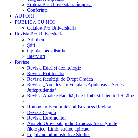
Editura Pro Universitaria în presă
Conferințe
AUTORI
PUBLICĂ CU NOI
Catalog Pro Universitaria
Revista Pro Universitaria
Admitere
Știri
Opinia specialistului
Interviuri
Reviste
Revista Etică și deontologie
Revista Fiat Iustitia
Revista facultății de Drept Oradea
Revista „Annales Universitatis Apulensis – Series
Jurisprudentia”
Revista Analele Facultăţii de Limbi și Literaturi Străine
Romanian Economic and Business Review
Revista Cogito
Revista Euromentor
Analele Universității din Craiova, Seria Științe
filologice, Limbi străine aplicate
Legal and administrative Studies