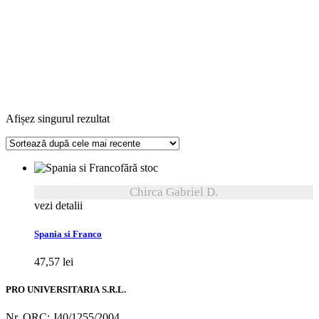
Afișez singurul rezultat
fără stoc
Chirca Gabriel D.
vezi detalii
Spania si Franco
47,57
lei
PRO UNIVERSITARIA S.R.L.
Nr. ORC: J40/1255/2004