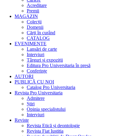
Acreditare
Premii
MAGAZIN
Colecții
Domenii
Cărţi în curând
CATALOG
EVENIMENTE
Lansări de carte
Interviuri
Târguri și expoziții
Editura Pro Universitaria în presă
Conferințe
AUTORI
PUBLICĂ CU NOI
Catalog Pro Universitaria
Revista Pro Universitaria
Admitere
Știri
Opinia specialistului
Interviuri
Reviste
Revista Etică și deontologie
Revista Fiat Iustitia