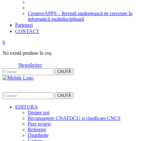
CreativeAPPS – Revistă studențească de cercetare în
informatică multidisciplinară
Parteneri
CONTACT
0
Nu există produse în coș.
Newsletter
CAUTĂ
CAUTĂ
EDITURA
Despre noi
Recunoaștere CNATDCU și clasificare CNCS
Peer review
Referenți
Distribuție
Cariere