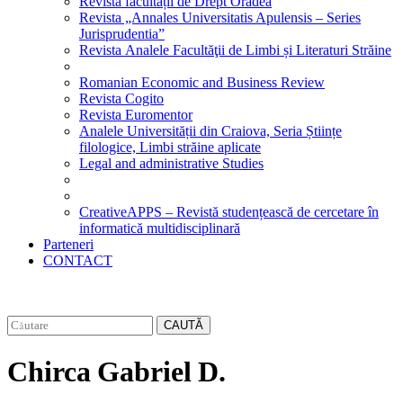
Revista facultății de Drept Oradea
Revista „Annales Universitatis Apulensis – Series
Jurisprudentia”
Revista Analele Facultăţii de Limbi și Literaturi Străine
Romanian Economic and Business Review
Revista Cogito
Revista Euromentor
Analele Universității din Craiova, Seria Științe
filologice, Limbi străine aplicate
Legal and administrative Studies
CreativeAPPS – Revistă studențească de cercetare în
informatică multidisciplinară
Parteneri
CONTACT
CAUTĂ
Chirca Gabriel D.