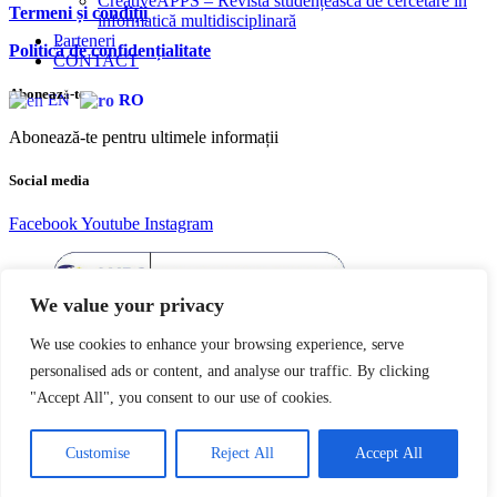
CreativeAPPS – Revistă studențească de cercetare în
Termeni și condiții
informatică multidisciplinară
Parteneri
Politică de confidențialitate
CONTACT
Abonează-te
EN
RO
Abonează-te pentru ultimele informații
Social media
Facebook
Youtube
Instagram
We value your privacy
We use cookies to enhance your browsing experience, serve
personalised ads or content, and analyse our traffic. By clicking
"Accept All", you consent to our use of cookies.
Copyright © 2004 – 2023 Editura acreditată CNCS | CNATDCU
Pro Universitaria. Toate drepturile rezervate.
Termeni si Condiţii
Customise
Reject All
Accept All
Vezi coșul
Finalizare comandă
Continuă cumpărăturile