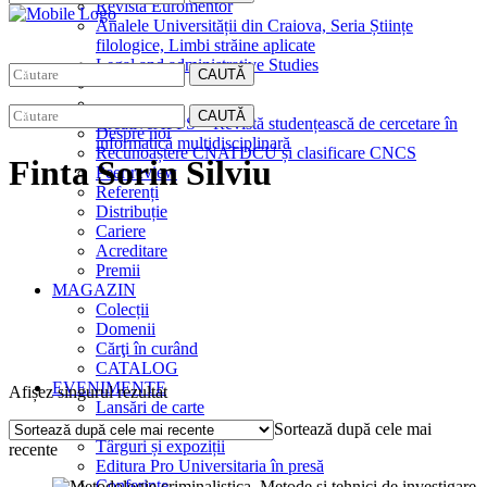
Revista Euromentor
Analele Universității din Craiova, Seria Științe
filologice, Limbi străine aplicate
Legal and administrative Studies
CAUTĂ
EDITURA
CAUTĂ
CreativeAPPS – Revistă studențească de cercetare în
Despre noi
informatică multidisciplinară
Recunoaștere CNATDCU și clasificare CNCS
Finta Sorin Silviu
Peer review
Referenți
Distribuție
Cariere
Acreditare
Premii
MAGAZIN
Colecții
Domenii
Cărţi în curând
CATALOG
EVENIMENTE
Afișez singurul rezultat
Lansări de carte
Interviuri
Sortează după cele mai
Târguri și expoziții
recente
Editura Pro Universitaria în presă
Conferințe