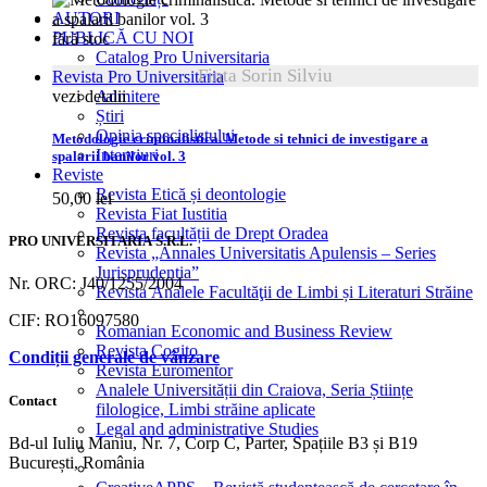
AUTORI
PUBLICĂ CU NOI
fără stoc
Catalog Pro Universitaria
Finta Sorin Silviu
Revista Pro Universitaria
vezi detalii
Admitere
Știri
Opinia specialistului
Metodologie criminalistica. Metode si tehnici de investigare a
Interviuri
spalarii banilor vol. 3
Reviste
Revista Etică și deontologie
50,00
lei
Revista Fiat Iustitia
Revista facultății de Drept Oradea
PRO UNIVERSITARIA S.R.L.
Revista „Annales Universitatis Apulensis – Series
Jurisprudentia”
Nr. ORC: J40/1255/2004
Revista Analele Facultăţii de Limbi și Literaturi Străine
CIF: RO16097580
Romanian Economic and Business Review
Revista Cogito
Condiții generale de vânzare
Revista Euromentor
Analele Universității din Craiova, Seria Științe
Contact
filologice, Limbi străine aplicate
Legal and administrative Studies
Bd-ul Iuliu Maniu, Nr. 7, Corp C, Parter, Spațiile B3 și B19
București, România