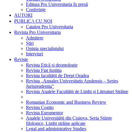
Editura Pro Universitaria în presă
Conferințe
AUTORI
PUBLICĂ CU NOI
Catalog Pro Universitaria
Revista Pro Universitaria
Admitere
Știri
Opinia specialistului
Interviuri
Reviste
Revista Etică și deontologie
Revista Fiat Iustitia
Revista facultății de Drept Oradea
Revista „Annales Universitatis Apulensis – Series
Jurisprudentia”
Revista Analele Facultăţii de Limbi și Literaturi Străine
Romanian Economic and Business Review
Revista Cogito
Revista Euromentor
Analele Universității din Craiova, Seria Științe
filologice, Limbi străine aplicate
Legal and administrative Studies