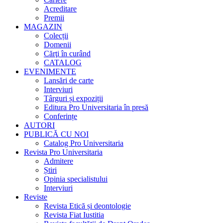
Acreditare
Premii
MAGAZIN
Colecții
Domenii
Cărţi în curând
CATALOG
EVENIMENTE
Lansări de carte
Interviuri
Târguri și expoziții
Editura Pro Universitaria în presă
Conferințe
AUTORI
PUBLICĂ CU NOI
Catalog Pro Universitaria
Revista Pro Universitaria
Admitere
Știri
Opinia specialistului
Interviuri
Reviste
Revista Etică și deontologie
Revista Fiat Iustitia