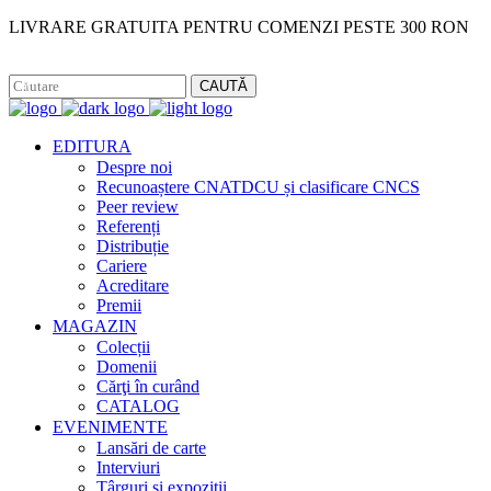
LIVRARE GRATUITA PENTRU COMENZI PESTE 300 RON
Facebook
Instagram
CAUTĂ
EDITURA
Despre noi
Recunoaștere CNATDCU și clasificare CNCS
Peer review
Referenți
Distribuție
Cariere
Acreditare
Premii
MAGAZIN
Colecții
Domenii
Cărţi în curând
CATALOG
EVENIMENTE
Lansări de carte
Interviuri
Târguri și expoziții