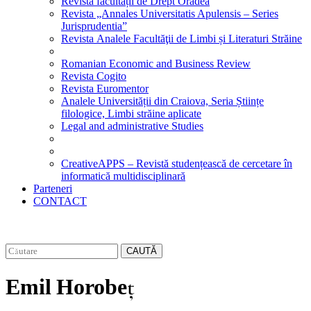
Revista facultății de Drept Oradea
Revista „Annales Universitatis Apulensis – Series
Jurisprudentia”
Revista Analele Facultăţii de Limbi și Literaturi Străine
Romanian Economic and Business Review
Revista Cogito
Revista Euromentor
Analele Universității din Craiova, Seria Științe
filologice, Limbi străine aplicate
Legal and administrative Studies
CreativeAPPS – Revistă studențească de cercetare în
informatică multidisciplinară
Parteneri
CONTACT
CAUTĂ
Emil Horobeţ