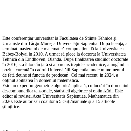
Este conferențiar universitar la Facultatea de Științe Tehnice și
Umaniste din Târgu-Mureș a Universității Sapientia. După licență, a
terminat masteratul de matematică computațională la Universitatea
Babeș-Bolyai în 2010. A urmat să plece la doctorat la Universitatea
Tehnică din Eindhoven, Olanda. După finalizarea studiilor doctorale
în 2016, s-a întors în țară și a parcurs treptele academice, ajungând la
poziția curentă în cadrul Universității Sapientia, unde în momentul
de față deține și funcția de prodecan. Cel mai recent, în 2024, a
obținut abilitarea în domeniul matematică.
Este un expert în geometrie algebrică aplicată, cu lucrări în domeniul
descompunerilor tensoriale, statisticii algebrice și optimizării. Este
editor al revistei Acta Universitatis Sapientiae, Mathematica din
2020. Este autor sau coautor a 5 cărți/manuale și a 15 articole
științifice.