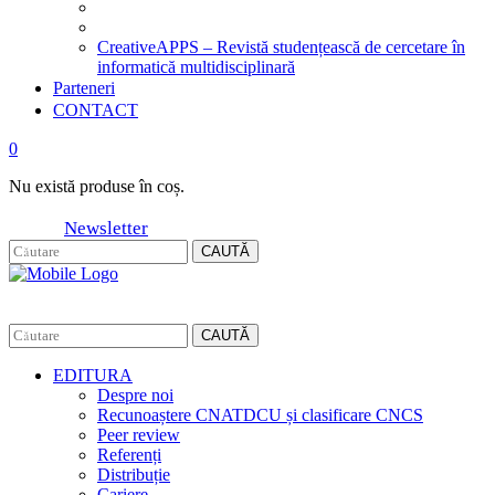
CreativeAPPS – Revistă studențească de cercetare în
informatică multidisciplinară
Parteneri
CONTACT
0
Nu există produse în coș.
Newsletter
CAUTĂ
CAUTĂ
EDITURA
Despre noi
Recunoaștere CNATDCU și clasificare CNCS
Peer review
Referenți
Distribuție
Cariere