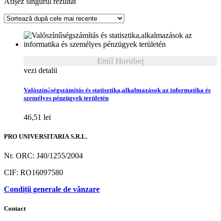
Afișez singurul rezultat
Emil Horobeţ
vezi detalii
Valószínűségszámítás és statisztika,alkalmazások az informatika és
személyes pénzügyek területén
46,51
lei
PRO UNIVERSITARIA S.R.L.
Nr. ORC: J40/1255/2004
CIF: RO16097580
Condiții generale de vânzare
Contact