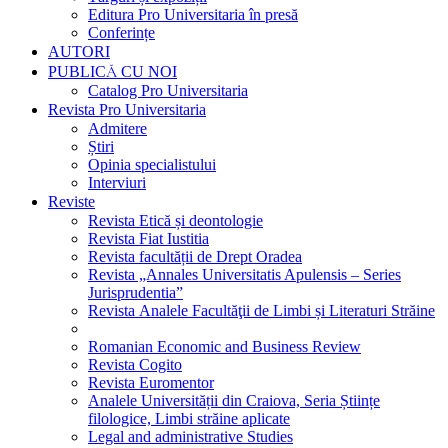
Editura Pro Universitaria în presă
Conferințe
AUTORI
PUBLICĂ CU NOI
Catalog Pro Universitaria
Revista Pro Universitaria
Admitere
Știri
Opinia specialistului
Interviuri
Reviste
Revista Etică și deontologie
Revista Fiat Iustitia
Revista facultății de Drept Oradea
Revista „Annales Universitatis Apulensis – Series
Jurisprudentia”
Revista Analele Facultăţii de Limbi și Literaturi Străine
Romanian Economic and Business Review
Revista Cogito
Revista Euromentor
Analele Universității din Craiova, Seria Științe
filologice, Limbi străine aplicate
Legal and administrative Studies