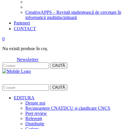
CreativeAPPS – Revistă studențească de cercetare în
informatică multidisciplinară
Parteneri
CONTACT
0
Nu există produse în coș.
Newsletter
CAUTĂ
CAUTĂ
EDITURA
Despre noi
Recunoaștere CNATDCU și clasificare CNCS
Peer review
Referenți
Distribuție
Cariere