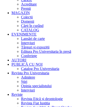
Acreditare
Premii
MAGAZIN
Colecții
Domenii
Cărţi în curând
CATALOG
EVENIMENTE
Lansări de carte
Interviuri
Târguri și expoziții
Editura Pro Universitaria în presă
Conferințe
AUTORI
PUBLICĂ CU NOI
Catalog Pro Universitaria
Revista Pro Universitaria
Admitere
Știri
Opinia specialistului
Interviuri
Reviste
Revista Etică și deontologie
Revista Fiat Iustitia