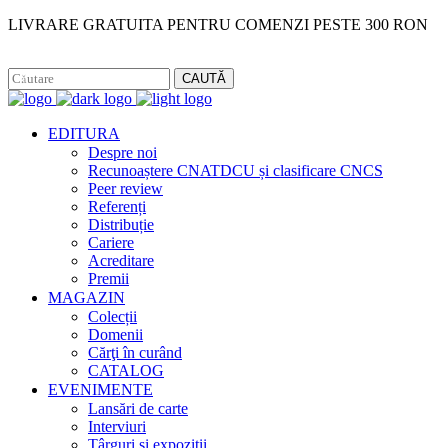
LIVRARE GRATUITA PENTRU COMENZI PESTE 300 RON
Facebook
Instagram
CAUTĂ
EDITURA
Despre noi
Recunoaștere CNATDCU și clasificare CNCS
Peer review
Referenți
Distribuție
Cariere
Acreditare
Premii
MAGAZIN
Colecții
Domenii
Cărţi în curând
CATALOG
EVENIMENTE
Lansări de carte
Interviuri
Târguri și expoziții