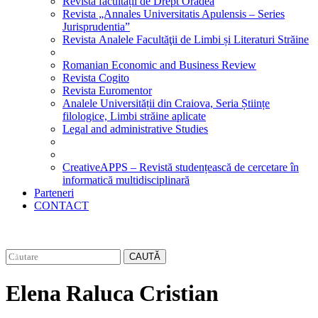
Revista facultății de Drept Oradea
Revista „Annales Universitatis Apulensis – Series
Jurisprudentia”
Revista Analele Facultăţii de Limbi și Literaturi Străine
Romanian Economic and Business Review
Revista Cogito
Revista Euromentor
Analele Universității din Craiova, Seria Științe
filologice, Limbi străine aplicate
Legal and administrative Studies
CreativeAPPS – Revistă studențească de cercetare în
informatică multidisciplinară
Parteneri
CONTACT
CAUTĂ
Elena Raluca Cristian