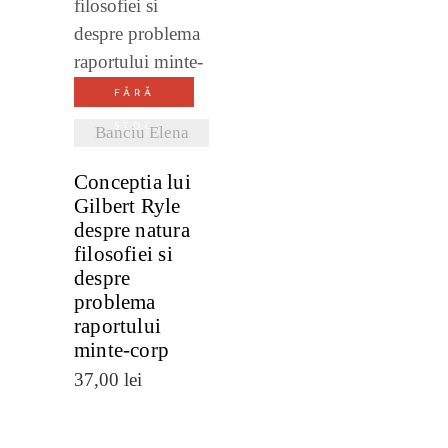
VEZI
DETALII
FĂRĂ
STOC
Banciu Elena
Conceptia lui
Gilbert Ryle
despre natura
filosofiei si
despre
problema
raportului
minte-corp
37,00
lei