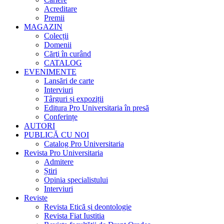
Acreditare
Premii
MAGAZIN
Colecții
Domenii
Cărţi în curând
CATALOG
EVENIMENTE
Lansări de carte
Interviuri
Târguri și expoziții
Editura Pro Universitaria în presă
Conferințe
AUTORI
PUBLICĂ CU NOI
Catalog Pro Universitaria
Revista Pro Universitaria
Admitere
Știri
Opinia specialistului
Interviuri
Reviste
Revista Etică și deontologie
Revista Fiat Iustitia