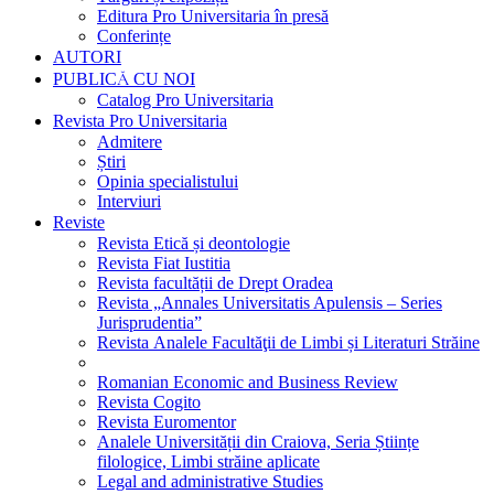
Editura Pro Universitaria în presă
Conferințe
AUTORI
PUBLICĂ CU NOI
Catalog Pro Universitaria
Revista Pro Universitaria
Admitere
Știri
Opinia specialistului
Interviuri
Reviste
Revista Etică și deontologie
Revista Fiat Iustitia
Revista facultății de Drept Oradea
Revista „Annales Universitatis Apulensis – Series
Jurisprudentia”
Revista Analele Facultăţii de Limbi și Literaturi Străine
Romanian Economic and Business Review
Revista Cogito
Revista Euromentor
Analele Universității din Craiova, Seria Științe
filologice, Limbi străine aplicate
Legal and administrative Studies