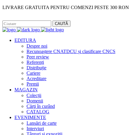
LIVRARE GRATUITA PENTRU COMENZI PESTE 300 RON
Facebook
Instagram
CAUTĂ
EDITURA
Despre noi
Recunoaștere CNATDCU și clasificare CNCS
Peer review
Referenți
Distribuție
Cariere
Acreditare
Premii
MAGAZIN
Colecții
Domenii
Cărţi în curând
CATALOG
EVENIMENTE
Lansări de carte
Interviuri
Târguri și expoziții