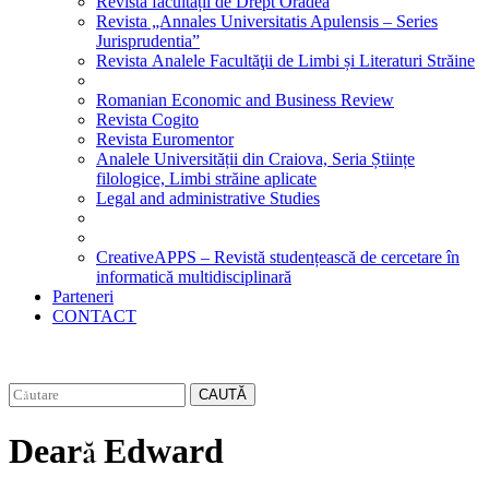
Revista facultății de Drept Oradea
Revista „Annales Universitatis Apulensis – Series
Jurisprudentia”
Revista Analele Facultăţii de Limbi și Literaturi Străine
Romanian Economic and Business Review
Revista Cogito
Revista Euromentor
Analele Universității din Craiova, Seria Științe
filologice, Limbi străine aplicate
Legal and administrative Studies
CreativeAPPS – Revistă studențească de cercetare în
informatică multidisciplinară
Parteneri
CONTACT
CAUTĂ
Deară Edward