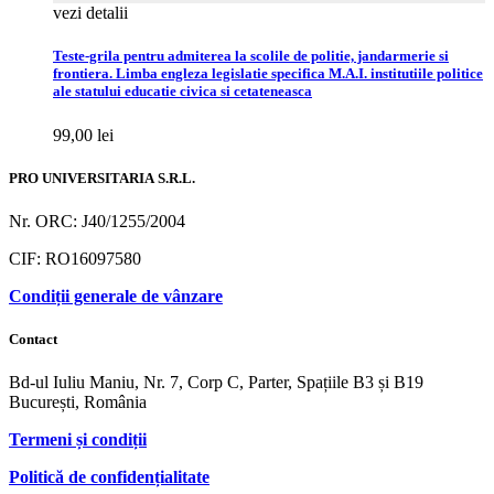
vezi detalii
Teste-grila pentru admiterea la scolile de politie, jandarmerie si
frontiera. Limba engleza legislatie specifica M.A.I. institutiile politice
ale statului educatie civica si cetateneasca
99,00
lei
PRO UNIVERSITARIA S.R.L.
Nr. ORC: J40/1255/2004
CIF: RO16097580
Condiții generale de vânzare
Contact
Bd-ul Iuliu Maniu, Nr. 7, Corp C, Parter, Spațiile B3 și B19
București, România
Termeni și condiții
Politică de confidențialitate