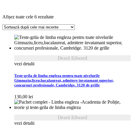
Sortat
Afișez toate cele 6 rezultate
după
cele
mai
recente
Deară Edward
vezi detalii
Teste-grila de limba engleza pentru toate nivelurile
Gimnaziu,liceu,bacalaureat, admitere invatamant superior,
concursuri profesionale, Cambridge. 3120 de grille
130,00
lei
Deară Edward
vezi detalii