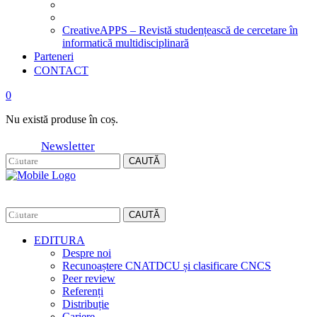
CreativeAPPS – Revistă studențească de cercetare în
informatică multidisciplinară
Parteneri
CONTACT
0
Nu există produse în coș.
Newsletter
CAUTĂ
CAUTĂ
EDITURA
Despre noi
Recunoaștere CNATDCU și clasificare CNCS
Peer review
Referenți
Distribuție
Cariere