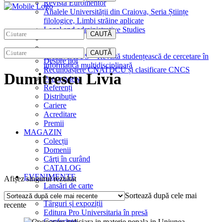
Revista Euromentor
Analele Universității din Craiova, Seria Științe
filologice, Limbi străine aplicate
Legal and administrative Studies
CAUTĂ
EDITURA
CAUTĂ
CreativeAPPS – Revistă studențească de cercetare în
Despre noi
informatică multidisciplinară
Recunoaștere CNATDCU și clasificare CNCS
Dumitrescu Livia
Peer review
Referenți
Distribuție
Cariere
Acreditare
Premii
MAGAZIN
Colecții
Domenii
Cărţi în curând
CATALOG
EVENIMENTE
Afișez singurul rezultat
Lansări de carte
Interviuri
Sortează după cele mai
Târguri și expoziții
recente
Editura Pro Universitaria în presă
Conferințe