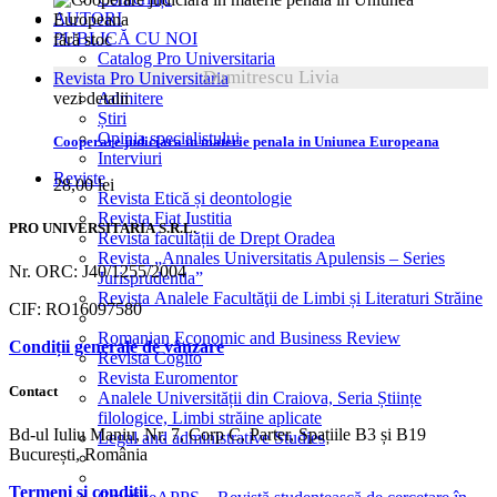
AUTORI
PUBLICĂ CU NOI
fără stoc
Catalog Pro Universitaria
Dumitrescu Livia
Revista Pro Universitaria
vezi detalii
Admitere
Știri
Opinia specialistului
Cooperare judiciara in materie penala in Uniunea Europeana
Interviuri
Reviste
28,00
lei
Revista Etică și deontologie
Revista Fiat Iustitia
PRO UNIVERSITARIA S.R.L.
Revista facultății de Drept Oradea
Revista „Annales Universitatis Apulensis – Series
Nr. ORC: J40/1255/2004
Jurisprudentia”
Revista Analele Facultăţii de Limbi și Literaturi Străine
CIF: RO16097580
Romanian Economic and Business Review
Condiții generale de vânzare
Revista Cogito
Revista Euromentor
Contact
Analele Universității din Craiova, Seria Științe
filologice, Limbi străine aplicate
Bd-ul Iuliu Maniu, Nr. 7, Corp C, Parter, Spațiile B3 și B19
Legal and administrative Studies
București, România
Termeni și condiții