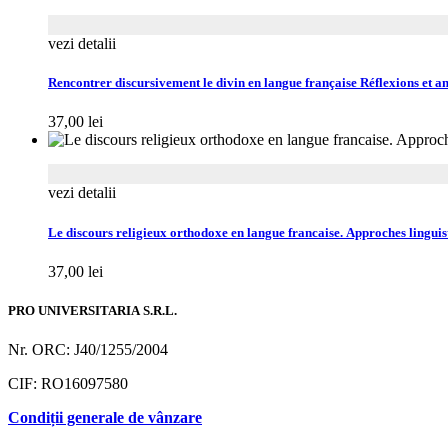
vezi detalii
Rencontrer discursivement le divin en langue française Réflexions et an
37,00
lei
vezi detalii
Le discours religieux orthodoxe en langue francaise. Approches linguis
37,00
lei
PRO UNIVERSITARIA S.R.L.
Nr. ORC: J40/1255/2004
CIF: RO16097580
Condiții generale de vânzare