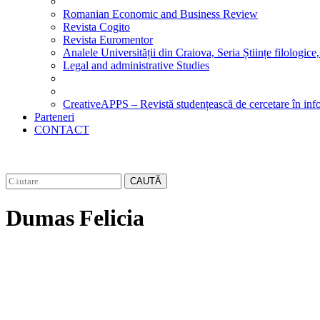
Romanian Economic and Business Review
Revista Cogito
Revista Euromentor
Analele Universității din Craiova, Seria Științe filologice,
Legal and administrative Studies
CreativeAPPS – Revistă studențească de cercetare în info
Parteneri
CONTACT
CAUTĂ
Dumas Felicia