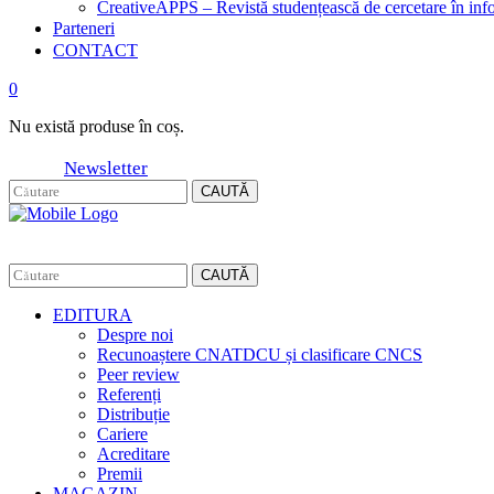
CreativeAPPS – Revistă studențească de cercetare în info
Parteneri
CONTACT
0
Nu există produse în coș.
Newsletter
CAUTĂ
CAUTĂ
EDITURA
Despre noi
Recunoaștere CNATDCU și clasificare CNCS
Peer review
Referenți
Distribuție
Cariere
Acreditare
Premii
MAGAZIN