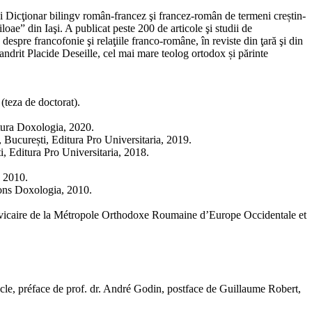
ui Dicţionar bilingv român-francez şi francez-român de termeni creștin-
oae” din Iaşi. A publicat peste 200 de articole şi studii de
espre francofonie şi relaţiile franco-române, în reviste din ţară şi din
mandrit Placide Deseille, cel mai mare teolog ortodox și părinte
(teza de doctorat).
itura Doxologia, 2020.
 București, Editura Pro Universitaria, 2019.
, Editura Pro Universitaria, 2018.
, 2010.
ions Doxologia, 2010.
ue vicaire de la Métropole Orthodoxe Roumaine d’Europe Occidentale et
le, préface de prof. dr. André Godin, postface de Guillaume Robert,