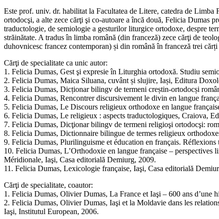
Este prof. univ. dr. habilitat la Facultatea de Litere, catedra de Lim
ortodocşi, a alte zece cărţi şi co-autoare a încă două, Felicia Dumas p
traductologie, de semiologie a gesturilor liturgice ortodoxe, despre te
străinătate. A tradus în limba română (din franceză) zece cărţi de teolo
duhovnicesc francez contemporan) și din română în franceză trei cărți de
Cărţi de specialitate ca unic autor:
1. Felicia Dumas, Gest şi expresie în Liturghia ortodoxă. Studiu semiol
2. Felicia Dumas, Maica Siluana, cuvânt și slujire, Iași, Editura Doxo
3. Felicia Dumas, Dicționar bilingv de termeni creștin-ortodocși român
4. Felicia Dumas, Rencontrer discursivement le divin en langue françai
5. Felicia Dumas, Le Discours religieux orthodoxe en langue française
6. Felicia Dumas, Le religieux : aspects traductologiques, Craiova, Ed
7. Felicia Dumas, Dicţionar bilingv de termeni religioşi ortodocşi: r
8. Felicia Dumas, Dictionnaire bilingue de termes religieux orthodoxe
9. Felicia Dumas, Plurilinguisme et éducation en français. Réflexions 
10. Felicia Dumas, L’Orthodoxie en langue française – perspectives l
Méridionale, Iaşi, Casa editorială Demiurg, 2009.
11. Felicia Dumas, Lexicologie française, Iaşi, Casa editorială Demiu
Cărţi de specialitate, coautor:
1. Felicia Dumas, Olivier Dumas, La France et Iaşi – 600 ans d’une hi
2. Felicia Dumas, Olivier Dumas, Iaşi et la Moldavie dans les relati
Iaşi, Institutul European, 2006.