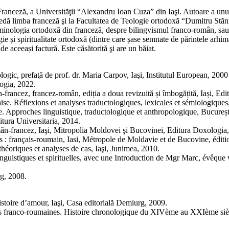
ba Franceză, a Universităţii “Alexandru Ioan Cuza” din Iaşi. Autoare a un
redă limba franceză şi la Facultatea de Teologie ortodoxă “Dumitru Stănil
rminologia ortodoxă din franceză, despre bilingvismul franco-român, sau d
gie și spiritualitate ortodoxă (dintre care șase semnate de părintele arhi
 aceeași factură. Este căsătorită şi are un băiat.
ogic, prefaţă de prof. dr. Maria Carpov, Iaşi, Institutul European, 2000 
logia, 2022.
-francez, francez-român, ediția a doua revizuită și îmbogățită, Iași, Ed
se. Réflexions et analyses traductologiques, lexicales et sémiologiques,
. Approches linguistique, traductologique et anthropologique, București
itura Universitaria, 2014.
omân-francez, Iaşi, Mitropolia Moldovei şi Bucovinei, Editura Doxologia
s : français-roumain, Iasi, Métropole de Moldavie et de Bucovine, édit
théoriques et analyses de cas, Iaşi, Junimea, 2010.
inguistiques et spirituelles, avec une Introduction de Mgr Marc, évêq
rg, 2008.
stoire d’amour, Iaşi, Casa editorială Demiurg, 2009.
ons franco-roumaines. Histoire chronologique du XIVème au XXIème sièc