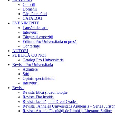
Colecții
Domenii
Cărţi în curând
CATALOG
EVENIMENTE
Lansări de carte
Interviuri
Târguri și expoziții
Editura Pro Universitaria în presă
Conferințe
AUTORI
PUBLICĂ CU NOI
Catalog Pro Universitaria
Revista Pro Universitaria
Admitere
Știri
Opinia specialistului
Interviuri
Reviste
Revista Etică și deontologie
Revista Fiat Iustitia
Revista facultății de Drept Oradea
Revista „Annales Universitatis Apulensis – Series Jurisp
Revista Analele Facultăţii de Limbi și Literaturi Străine