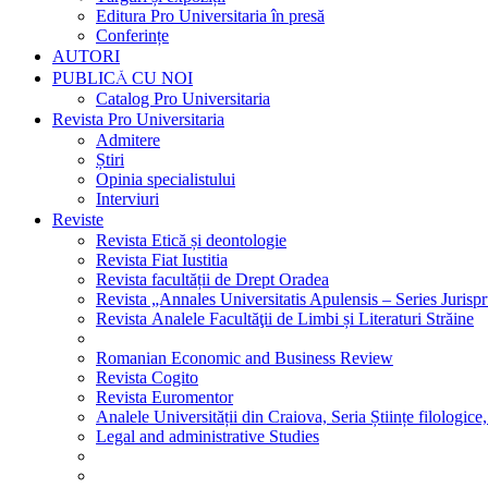
Editura Pro Universitaria în presă
Conferințe
AUTORI
PUBLICĂ CU NOI
Catalog Pro Universitaria
Revista Pro Universitaria
Admitere
Știri
Opinia specialistului
Interviuri
Reviste
Revista Etică și deontologie
Revista Fiat Iustitia
Revista facultății de Drept Oradea
Revista „Annales Universitatis Apulensis – Series Jurisp
Revista Analele Facultăţii de Limbi și Literaturi Străine
Romanian Economic and Business Review
Revista Cogito
Revista Euromentor
Analele Universității din Craiova, Seria Științe filologice,
Legal and administrative Studies