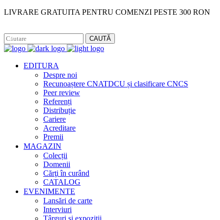
LIVRARE GRATUITA PENTRU COMENZI PESTE 300 RON
Facebook
Instagram
CAUTĂ
EDITURA
Despre noi
Recunoaștere CNATDCU și clasificare CNCS
Peer review
Referenți
Distribuție
Cariere
Acreditare
Premii
MAGAZIN
Colecții
Domenii
Cărţi în curând
CATALOG
EVENIMENTE
Lansări de carte
Interviuri
Târguri și expoziții