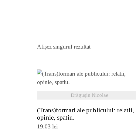
Afișez singurul rezultat
VEZI DETALII
Drăguşin Nicolae
(Trans)formari ale publicului: relatii,
opinie, spatiu.
19,03
lei