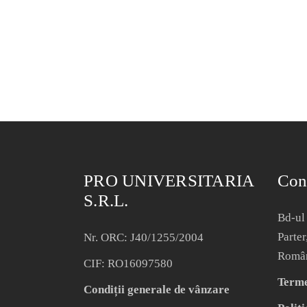
PRO UNIVERSITARIA
Con
S.R.L.
Bd-ul 
Parter
Nr. ORC: J40/1255/2004
Româ
CIF: RO16097580
Termen
Condiții generale de vânzare