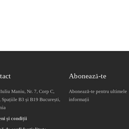
tact
Abonează-te
Iuliu Maniu, Nr. 7, Corp C,
Abonează-te pentru ultimele
, Spațiile B3 și B19 București,
informații
nia
i și condiții