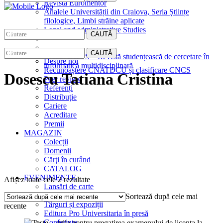
Revista Euromentor
Analele Universității din Craiova, Seria Științe
filologice, Limbi străine aplicate
Legal and administrative Studies
CAUTĂ
EDITURA
CAUTĂ
CreativeAPPS – Revistă studențească de cercetare în
Despre noi
informatică multidisciplinară
Recunoaștere CNATDCU și clasificare CNCS
Dosescu Tatiana Cristina
Peer review
Referenți
Distribuție
Cariere
Acreditare
Premii
MAGAZIN
Colecții
Domenii
Cărţi în curând
CATALOG
EVENIMENTE
Sortat
Afișez toate cele 2 rezultate
Lansări de carte
după
Interviuri
Sortează după cele mai
cele
Târguri și expoziții
recente
mai
Editura Pro Universitaria în presă
recente
Conferințe