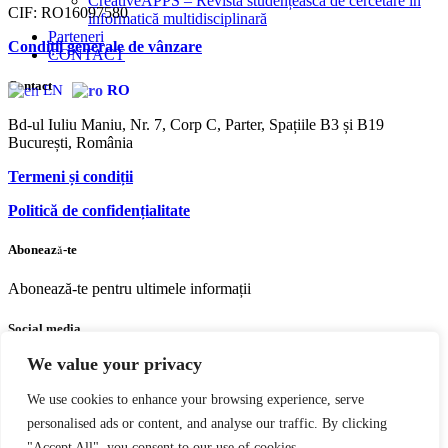
CreativeAPPS – Revistă studențească de cercetare în
CIF: RO16097580
informatică multidisciplinară
Parteneri
Condiții generale de vânzare
CONTACT
Contact
EN
RO
Bd-ul Iuliu Maniu, Nr. 7, Corp C, Parter, Spațiile B3 și B19
București, România
Termeni și condiții
Politică de confidențialitate
Abonează-te
Abonează-te pentru ultimele informații
Social media
We value your privacy
Facebook
Youtube
Instagram
We use cookies to enhance your browsing experience, serve
personalised ads or content, and analyse our traffic. By clicking
"Accept All", you consent to our use of cookies.