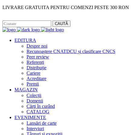
LIVRARE GRATUITA PENTRU COMENZI PESTE 300 RON
Facebook
Instagram
CAUTĂ
EDITURA
Despre noi
Recunoaștere CNATDCU și clasificare CNCS
Peer review
Referenți
Distribuție
Cariere
Acreditare
Premii
MAGAZIN
Colecții
Domenii
Cărţi în curând
CATALOG
EVENIMENTE
Lansări de carte
Interviuri
Târguri și expoziții