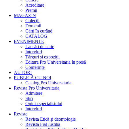
Acreditare
Premii
MAGAZIN
Colecții
Domenii
Cărţi în curând
CATALOG
EVENIMENTE
Lansări de carte
Interviuri
Târguri și expoziții
Editura Pro Universitaria în presă
Conferințe
AUTORI
PUBLICĂ CU NOI
Catalog Pro Universitaria
Revista Pro Universitaria
Admitere
Știri
Opinia specialistului
Interviuri
Reviste
Revista Etică și deontologie
Revista Fiat Iustitia