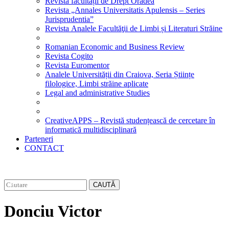
Revista facultății de Drept Oradea
Revista „Annales Universitatis Apulensis – Series
Jurisprudentia”
Revista Analele Facultăţii de Limbi și Literaturi Străine
Romanian Economic and Business Review
Revista Cogito
Revista Euromentor
Analele Universității din Craiova, Seria Științe
filologice, Limbi străine aplicate
Legal and administrative Studies
CreativeAPPS – Revistă studențească de cercetare în
informatică multidisciplinară
Parteneri
CONTACT
CAUTĂ
Donciu Victor