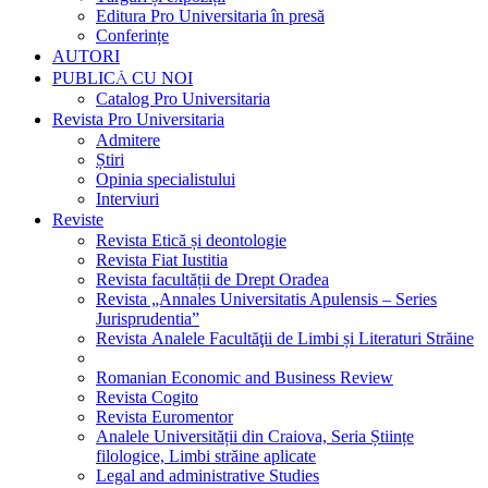
Editura Pro Universitaria în presă
Conferințe
AUTORI
PUBLICĂ CU NOI
Catalog Pro Universitaria
Revista Pro Universitaria
Admitere
Știri
Opinia specialistului
Interviuri
Reviste
Revista Etică și deontologie
Revista Fiat Iustitia
Revista facultății de Drept Oradea
Revista „Annales Universitatis Apulensis – Series
Jurisprudentia”
Revista Analele Facultăţii de Limbi și Literaturi Străine
Romanian Economic and Business Review
Revista Cogito
Revista Euromentor
Analele Universității din Craiova, Seria Științe
filologice, Limbi străine aplicate
Legal and administrative Studies