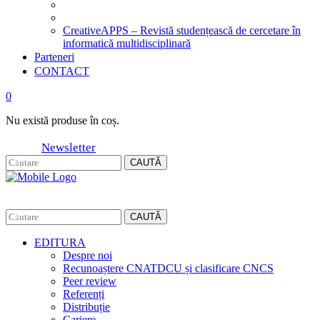
CreativeAPPS – Revistă studențească de cercetare în
informatică multidisciplinară
Parteneri
CONTACT
0
Nu există produse în coș.
Newsletter
CAUTĂ
CAUTĂ
EDITURA
Despre noi
Recunoaștere CNATDCU și clasificare CNCS
Peer review
Referenți
Distribuție
Cariere