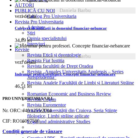
AUTORI
Daniela Barbu
PUBLICĂ CU NOI
vezi detalii
Catalog Pro Universitaria
Revista Pro Universitaria
Admitere
Culegere de aplicatii in domeniul financiar-nebancar
Știri
Opinia specialistului
34,89
lei
Interviuri
Reviste
Revista Etică și deontologie
Daniela Barbu
Revista Fiat Iustitia
vezi detalii
Revista facultății de Drept Oradea
Revista „Annales Universitatis Apulensis – Series
Indrumar pentru profesori. Concepte financiar-nebancare
Jurisprudentia”
Revista Analele Facultăţii de Limbi și Literaturi Străine
46,51
lei
Romanian Economic and Business Review
PRO UNIVERSITARIA S.R.L.
Revista Cogito
Revista Euromentor
Nr. ORC: J40/1255/2004
Analele Universității din Craiova, Seria Științe
filologice, Limbi străine aplicate
CIF: RO16097580
Legal and administrative Studies
Condiții generale de vânzare