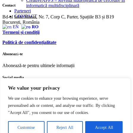
CreativeAPPS – Revistă studențească de cercetare în
Contact
informatică multidisciplinară
Parteneri
CONTACT
Bd-ul Iuliu Maniu, Nr. 7, Corp C, Parter, Spațiile B3 și B19
București, România
EN
RO
Termeni și condiții
Politică de confidențialitate
Abonează-te
Abonează-te pentru ultimele informații
Social media
We value your privacy
Facebook
Youtube
Instagram
We use cookies to enhance your browsing experience, serve
personalised ads or content, and analyse our traffic. By clicking
"Accept All", you consent to our use of cookies.
Copyright © 2004 – 2023 Editura acreditată CNCS | CNATDCU
Pro Universitaria. Toate drepturile rezervate.
Termeni si Condiţii
Customise
Reject All
Accept All