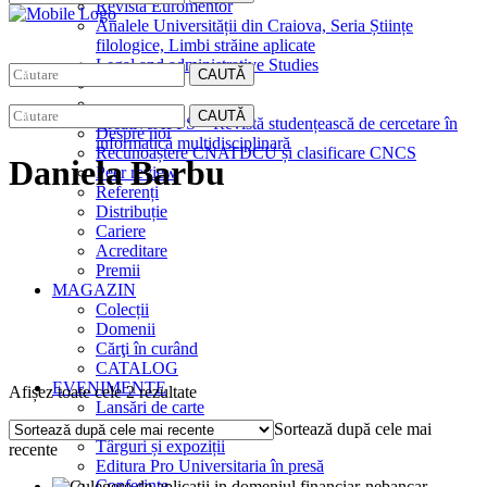
Revista Euromentor
Analele Universității din Craiova, Seria Științe
filologice, Limbi străine aplicate
Legal and administrative Studies
CAUTĂ
EDITURA
CAUTĂ
CreativeAPPS – Revistă studențească de cercetare în
Despre noi
informatică multidisciplinară
Recunoaștere CNATDCU și clasificare CNCS
Daniela Barbu
Peer review
Referenți
Distribuție
Cariere
Acreditare
Premii
MAGAZIN
Colecții
Domenii
Cărţi în curând
CATALOG
EVENIMENTE
Sortat
Afișez toate cele 2 rezultate
Lansări de carte
după
Interviuri
Sortează după cele mai
cele
Târguri și expoziții
recente
mai
Editura Pro Universitaria în presă
recente
Conferințe