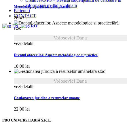
CreativeAPPS – Revistă studențească de cercetare în
informatică multidisciplinară
Metodologie juridica. Curs practic
Parteneri
CONTACT
26,43
lei
fără
EN
RO
stoc
Volosevici Dana
vezi detalii
Dreptul afacerilor. Aspecte metodologice si practice
18,00
lei
fără stoc
Volosevici Dana
vezi detalii
Gestionarea juridica a resurselor umane
22,00
lei
PRO UNIVERSITARIA S.R.L.