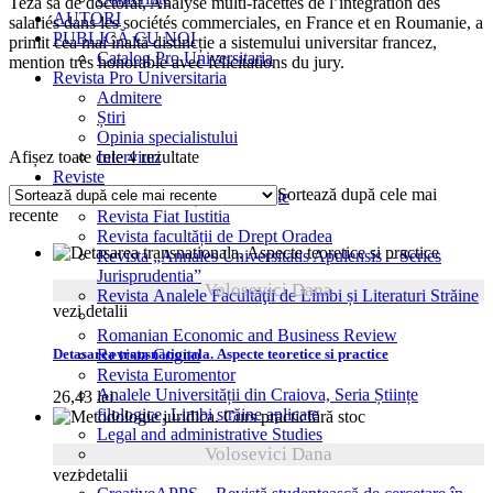
Teza sa de doctorat, Analyse multi-facettes de l’intégration des
AUTORI
salariés dans les sociétés commerciales, en France et en Roumanie, a
PUBLICĂ CU NOI
primit cea mai înaltă distincție a sistemului universitar francez,
Catalog Pro Universitaria
mention très honorable avec félicitations du jury.
Revista Pro Universitaria
Admitere
Știri
Opinia specialistului
Sortat
Afișez toate cele 4 rezultate
Interviuri
după
Reviste
Sortează după cele mai
cele
Revista Etică și deontologie
recente
mai
Revista Fiat Iustitia
recente
Revista facultății de Drept Oradea
Revista „Annales Universitatis Apulensis – Series
Jurisprudentia”
Volosevici Dana
Revista Analele Facultăţii de Limbi și Literaturi Străine
vezi detalii
Romanian Economic and Business Review
Detasarea transnationala. Aspecte teoretice si practice
Revista Cogito
Revista Euromentor
Analele Universității din Craiova, Seria Științe
26,43
lei
filologice, Limbi străine aplicate
fără stoc
Legal and administrative Studies
Volosevici Dana
vezi detalii