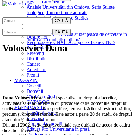
Revista Euromentor
Analele Universității din Craiova, Seria Științe
filologice, Limbi străine aplicate
Legal and administrative Studies
CAUTĂ
EDITURA
CAUTĂ
CreativeAPPS – Revistă studențească de cercetare în
Despre noi
informatică multidisciplinară
Recunoaștere CNATDCU și clasificare CNCS
Volosevici Dana
Peer review
Referenți
Distribuție
Cariere
Acreditare
Premii
MAGAZIN
Colecții
Domenii
Cărţi în curând
Dana Volosevici
este avocat specializat în dreptul afacerilor,
CATALOG
activitatea sa fiind orientată cu precădere către domeniile dreptului
EVENIMENTE
societar și al tranzacțiilor specifice, reorganizărilor și restructurărilor,
Lansări de carte
precum și dreptului muncii. Este autor a peste 20 de studii de dreptul
Interviuri
afacerilor și de dreptul muncii.
Târguri și expoziții
Din anul 2002, activitatea avocațială este dublată de aceea de cadru
Editura Pro Universitaria în presă
didactic universitar.
Conferințe