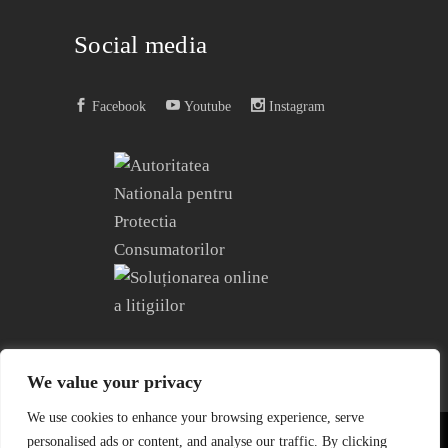
Social media
Facebook
Youtube
Instagram
We value your privacy
We use cookies to enhance your browsing experience, serve
personalised ads or content, and analyse our traffic. By clicking
COPYRIGHT © 2004 – 2023