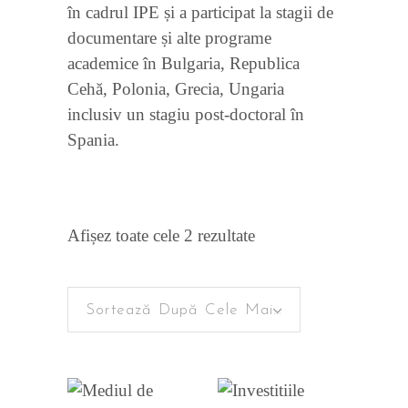
în cadrul IPE și a participat la stagii de
documentare și alte programe
academice în Bulgaria, Republica
Cehă, Polonia, Grecia, Ungaria
inclusiv un stagiu post-doctoral în
Spania.
Sortat
Afișez toate cele 2 rezultate
după
Sortează După Cele Mai Recente
cele
mai