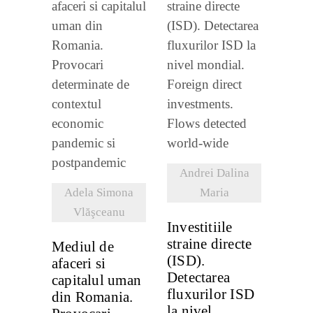
recente
VEZI
VEZI
DETALII
DETALII
Andrei Dalina
Adela Simona
Maria
Vlăşceanu
Investitiile
straine directe
Mediul de
(ISD).
afaceri si
Detectarea
capitalul uman
fluxurilor ISD
din Romania.
la nivel