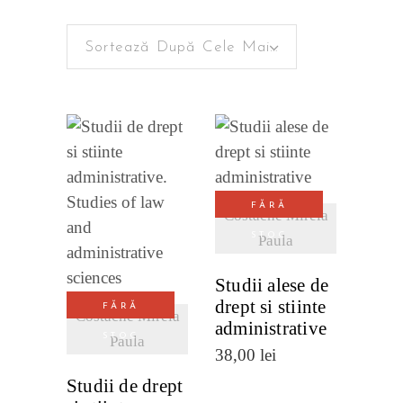
după
Sortează După Cele Mai Recente
cele
mai
recente
VEZI
DETALII
FĂRĂ
Costache Mirela
VEZI
STOC
Paula
DETALII
Studii alese de
drept si stiinte
FĂRĂ
Costache Mirela
administrative
STOC
Paula
38,00
lei
Studii de drept