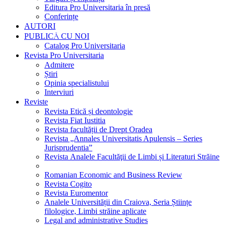
Editura Pro Universitaria în presă
Conferințe
AUTORI
PUBLICĂ CU NOI
Catalog Pro Universitaria
Revista Pro Universitaria
Admitere
Știri
Opinia specialistului
Interviuri
Reviste
Revista Etică și deontologie
Revista Fiat Iustitia
Revista facultății de Drept Oradea
Revista „Annales Universitatis Apulensis – Series
Jurisprudentia”
Revista Analele Facultăţii de Limbi și Literaturi Străine
Romanian Economic and Business Review
Revista Cogito
Revista Euromentor
Analele Universității din Craiova, Seria Științe
filologice, Limbi străine aplicate
Legal and administrative Studies