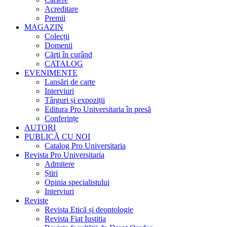
Acreditare
Premii
MAGAZIN
Colecții
Domenii
Cărţi în curând
CATALOG
EVENIMENTE
Lansări de carte
Interviuri
Târguri și expoziții
Editura Pro Universitaria în presă
Conferințe
AUTORI
PUBLICĂ CU NOI
Catalog Pro Universitaria
Revista Pro Universitaria
Admitere
Știri
Opinia specialistului
Interviuri
Reviste
Revista Etică și deontologie
Revista Fiat Iustitia