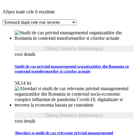
Sortat
Afișez toate cele 6 rezultate
după
cele
mai
recente
Dănuţ Dumitru Dumitraşcu
vezi detalii
Studii de caz privind managementul organizatiilor din Romania in
contextul transformarilor si crizelor actuale
58,14
lei
Dănuţ Dumitru Dumitraşcu
vezi detalii
Abordari si studii de caz relevante privind managementul