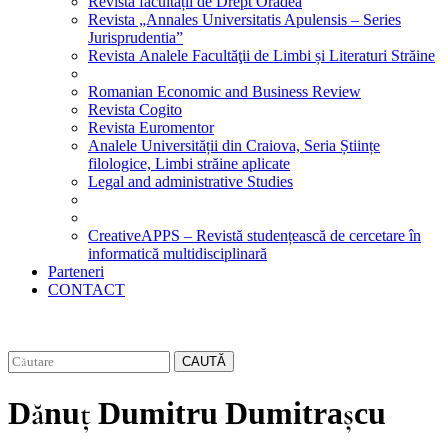
Revista facultății de Drept Oradea
Revista „Annales Universitatis Apulensis – Series
Jurisprudentia”
Revista Analele Facultăţii de Limbi și Literaturi Străine
Romanian Economic and Business Review
Revista Cogito
Revista Euromentor
Analele Universității din Craiova, Seria Științe
filologice, Limbi străine aplicate
Legal and administrative Studies
CreativeAPPS – Revistă studențească de cercetare în
informatică multidisciplinară
Parteneri
CONTACT
CAUTĂ
Dănuţ Dumitru Dumitraşcu