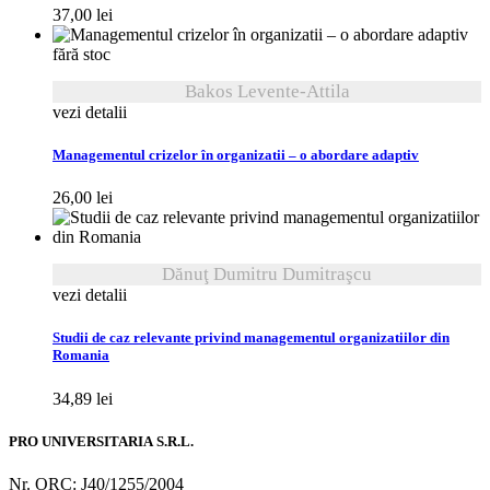
37,00
lei
fără stoc
Bakos Levente-Attila
vezi detalii
Managementul crizelor în organizatii – o abordare adaptiv
26,00
lei
Dănuţ Dumitru Dumitraşcu
vezi detalii
Studii de caz relevante privind managementul organizatiilor din
Romania
34,89
lei
PRO UNIVERSITARIA S.R.L.
Nr. ORC: J40/1255/2004