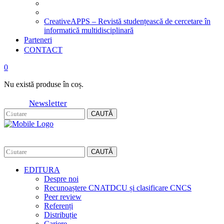
CreativeAPPS – Revistă studențească de cercetare în
informatică multidisciplinară
Parteneri
CONTACT
0
Nu există produse în coș.
Newsletter
CAUTĂ
CAUTĂ
EDITURA
Despre noi
Recunoaștere CNATDCU și clasificare CNCS
Peer review
Referenți
Distribuție
Cariere