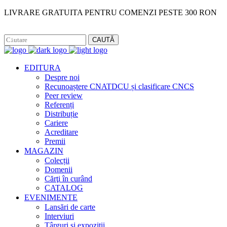
LIVRARE GRATUITA PENTRU COMENZI PESTE 300 RON
Facebook
Instagram
CAUTĂ
EDITURA
Despre noi
Recunoaștere CNATDCU și clasificare CNCS
Peer review
Referenți
Distribuție
Cariere
Acreditare
Premii
MAGAZIN
Colecții
Domenii
Cărţi în curând
CATALOG
EVENIMENTE
Lansări de carte
Interviuri
Târguri și expoziții