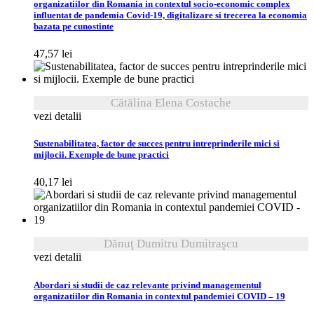
organizatiilor din Romania in contextul socio-economic complex
influentat de pandemia Covid-19, digitalizare si trecerea la economia
bazata pe cunostinte
47,57
lei
Cătălina Elena Costache
vezi detalii
Sustenabilitatea, factor de succes pentru intreprinderile mici si
mijlocii. Exemple de bune practici
40,17
lei
Dănuţ Dumitru Dumitraşcu
vezi detalii
Abordari si studii de caz relevante privind managementul
organizatiilor din Romania in contextul pandemiei COVID – 19